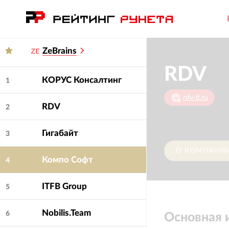
ZeBrains
RDV
КОРУС Консалтинг
1
rdv-it.ru
RDV
2
Гигабайт
3
О КОМПАНИ
Компо Софт
4
ITFB Group
5
Nobilis.Team
6
Основная