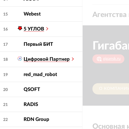
Агентства 
Webest
15
5 УГЛОВ
16
Гигаба
Первый БИТ
17
gigansk.ru
Цифровой Партнер
18
red_mad_robot
19
О КОМПАНИ
QSOFT
20
RADIS
21
RDN Group
22
Основная