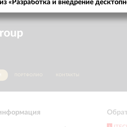
из «
Разработка и внедрение десктоп
roup
И
ПОРТФОЛИО
КОНТАКТЫ
 информация
Обрат
ITEC