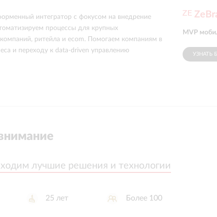
ZeBr
орменный интегратор с фокусом на внедрение
втоматизируем процессы для крупных
MVP мобил
компаний, ритейла и ecom. Помогаем компаниям в
са и переходу к data-driven управлению
УЗНАТЬ 
внимание
аходим лучшие решения и технологии
аходим лучшие решения и технологии
25
лет
Более 100