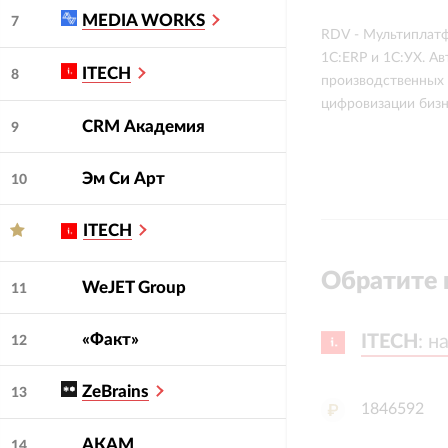
MEDIA WORKS
7
RDV - Мультиплатф
1С:ERP и 1С:УХ. А
ITECH
8
производственных 
цифровизации бизне
CRM Академия
9
Эм Си Арт
10
ITECH
Обратите 
WeJET Group
11
«Факт»
ITECH
ITECH
:
:
н
н
12
ZeBrains
13
1846592
АКАМ
14