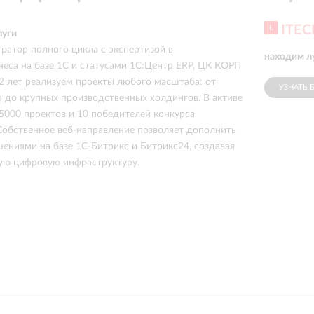
ITEC
луги
гратор полного цикла с экспертизой в
находим л
неса на базе 1С и статусами 1С:Центр ERP, ЦК КОРП
2 лет реализуем проекты любого масштаба: от
УЗНАТЬ 
а до крупных производственных холдингов. В активе
5000 проектов и 10 победителей конкурса
 Собственное веб-направление позволяет дополнить
ениями на базе 1С-Битрикс и Битрикс24, создавая
ую цифровую инфраструктуру.
етании проектной управляемости и глубокой
Мы ведем внедрения ERP, УХ, CRM и отраслевых
 клиент видел результат поэтапно и сохранял
етом. Веб-направление работает как
оманда: разрабатывает сайты, порталы, E-Com и
Битрикс и Битрикс24 для роста продаж и качества