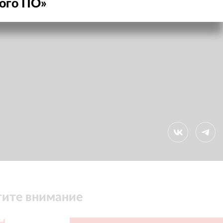
ного ПО
»
ите внимание
H