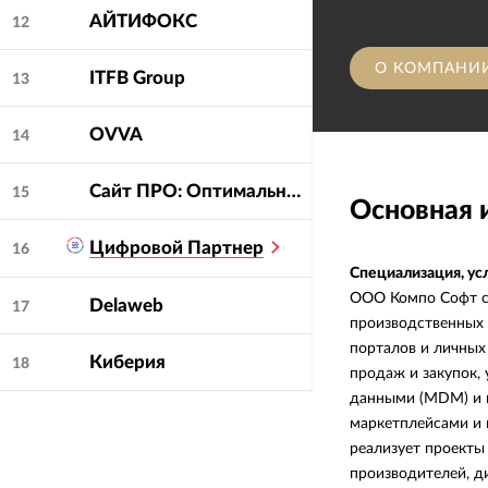
АЙТИФОКС
12
О КОМПАНИ
ITFB Group
13
OVVA
14
Сайт ПРO: Оптимальные решения
15
Основная
Цифровой Партнер
16
Специализация, ус
ООО Компо Софт с
Delaweb
17
производственных 
порталов и личных
Киберия
18
продаж и закупок,
данными (MDM) и ц
маркетплейсами и 
реализует проекты
производителей, д