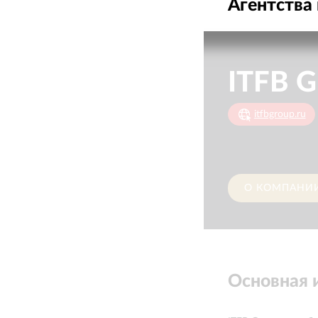
Агентства 
ITFB G
itfbgroup.ru
О КОМПАНИ
Основная