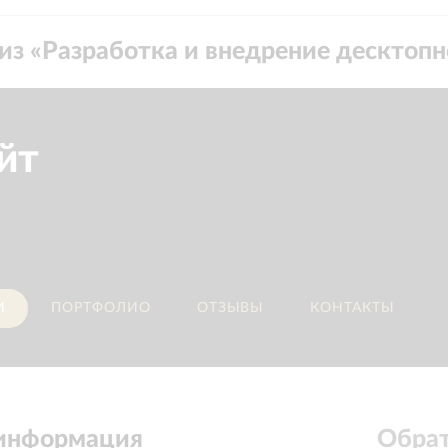
из «
Разработка и внедрение десктоп
йт
И
ПОРТФОЛИО
ОТЗЫВЫ
КОНТАКТЫ
 информация
Обрат