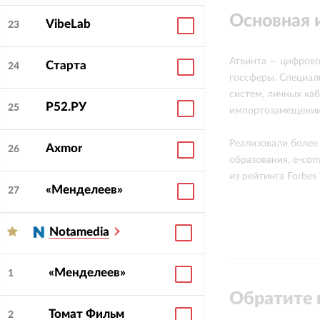
Основная
VibeLab
23
Атвинта — цифрово
Старта
24
госсферы. Специал
систем, личных ка
Р52.РУ
25
импортозамещении
Реализовали более
Axmor
26
образования, e-co
из рейтинга Forbes
«Менделеев»
27
Notamedia
«Менделеев»
1
Обратите 
Томат Фильм
2