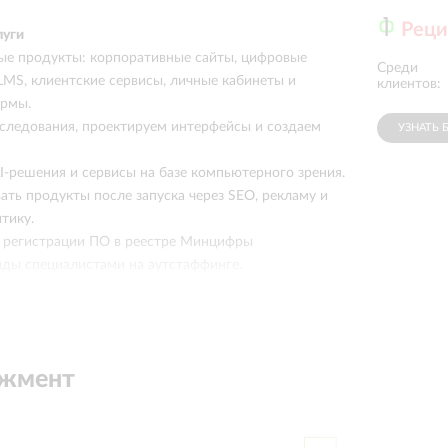
Рец
луги
ые продукты: корпоративные сайты, цифровые
Среди
Инвестиционны
Мой Бизнес
LMS, клиентские сервисы, личные кабинеты и
портал Югр...
клиентов:
ормы.
следования, проектируем интерфейсы и создаем
УЗНАТЬ 
I-решения и сервисы на базе компьютерного зрения.
ать продукты после запуска через SEO, рекламу и
тику.
 регистрации ПО в реестре Минцифры
ды специалистами на аутстаффинге.
кл работ своими силами: от аналитики и
 поддержки, развития и маркетинга.
джмент
ы и развиваем их после релиза, когда появляются
грации и векторы развития.