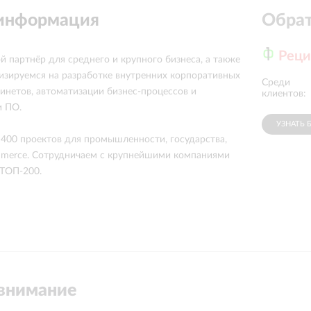
 информация
Обрат
Рец
й партнёр для среднего и крупного бизнеса, а также
изируемся на разработке внутренних корпоративных
Среди
Мой Бизнес
бинетов, автоматизации бизнес-процессов и
клиентов:
 ПО.
УЗНАТЬ 
 400 проектов для промышленности, государства,
mmerce. Сотрудничаем с крупнейшими компаниями
 ТОП-200.
внимание