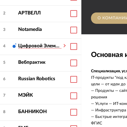
АРТВЕЛЛ
2
О КОМПАНИ
Notamedia
3
Цифровой Элемент
4
Основная
Вебпрактик
5
Специализация, ус
IT-продукты "под к
Russian Robotics
6
цели — от идеи до
— Продукты — сайт
МЭЙК
7
решения
— Услуги — ИТ-кон
— Инфраструктура 
БАННИКОН
8
— Быстрые интегр
ФГИС