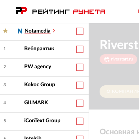
Notamedia
Riverst
Вебпрактик
1
riverstart.ru
PW agency
2
Kokoc Group
3
О КОМПАНИ
GILMARK
4
iConText Group
5
Основная
Intelsib