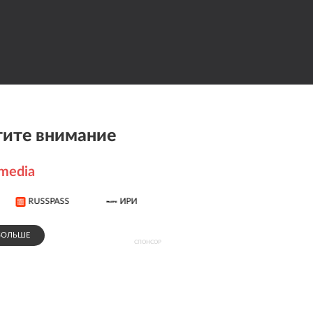
ите внимание
media
RUSSPASS
ИРИ
Метрополь
БОЛЬШЕ
СПОНСОР