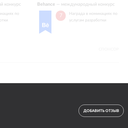
й конкурс
Behance
—
международный конкурс
инациях по
Награда в номинациях по
7
отки
услугам разработки
СПОНСОР
ДОБАВИТЬ ОТЗЫВ