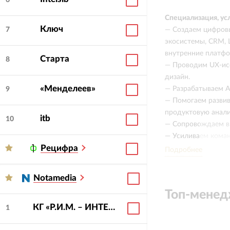
6
Специализация, ус
Ключ
— Создаем цифров
7
экосистемы, CRM, 
внутренние платф
Старта
8
— Проводим UX-ис
дизайн.
«Менделеев»
— Разрабатываем A
9
— Помогаем развив
продуктовую анали
itb
10
— Сопровождаем в
— Усиливаем коман
Рецифра
Подробнее
Сила компании
Закрываем весь ци
Notamedia
проектирования до
Топ-мене
КГ «Р.И.М. – ИНТЕРИУМ»
Запускаем продукт
1
новые задачи, инте