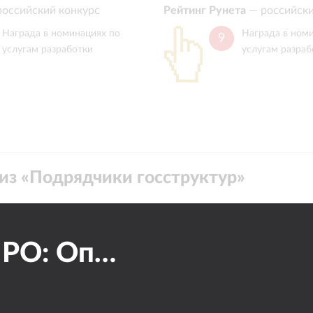
российский конкурс
Рейтинг Рунета
—
российски
Награда в номинациях по
Награда в ном
9
услугам разработки
услугам разраб
из «
Подрядчики госструктур
»
Сайт ПРO: Оптимальные решения