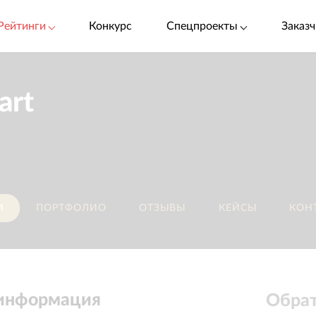
Рейтинги
Конкурс
Спецпроекты
Заказч
art
И
ПОРТФОЛИО
ОТЗЫВЫ
КЕЙСЫ
КОН
 информация
Обрат