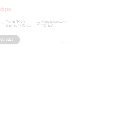
ифра
Югорская
й
Фонд “Мой
Медиа-холдинг
Hans Pizza
электросетевая
Бизнес” - Югра
"Югра"
к...
БОЛЬШЕ
СПОНСОР