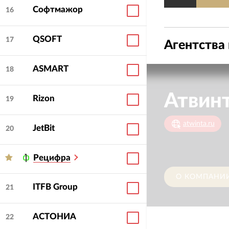
Софтмажор
16
— Поддержка без а
— Российское ПО —
В диджитал индуст
QSOFT
17
Агентства 
Автоматизируем би
оптимизируем моде
ASMART
18
технического сопр
Атвин
Rizon
19
atwinta.ru
JetBit
20
Рецифра
О КОМПАНИ
ITFB Group
21
АСТОНИА
22