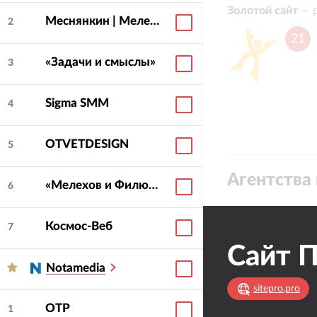
Золотой сайт
—
Меснянкин | Меленчук
2
21
«Задачи и смыслы»
3
Sigma SMM
4
OTVETDESIGN
5
Агентства 
«Мелехов и Филюрин»
6
Космос-Веб
7
Notamedia
sitepro.pro
ОТР
1