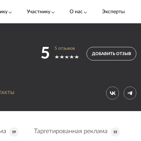
ику
Участнику
О нас
Эксперты
5
5
отзывов
ДОБАВИТЬ ОТЗЫВ
ТАКТЫ
ма
Таргетированная реклама
19
15