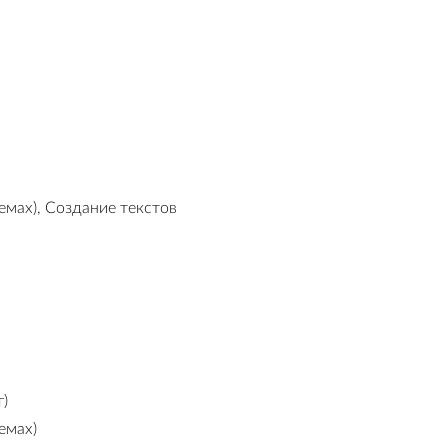
емах), Создание текстов
г)
емах)