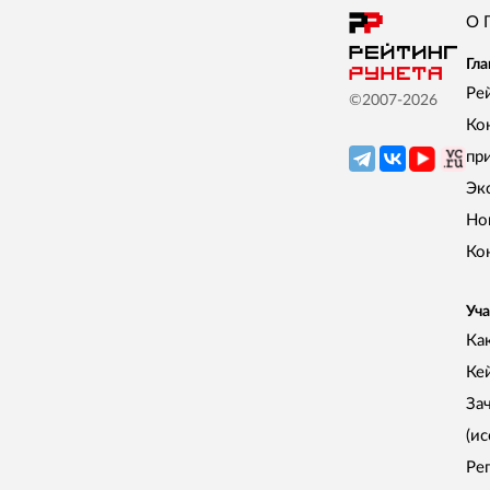
О 
Гла
Ре
©2007-
2026
Ко
пр
Эк
Но
Ко
Уча
Как
Ке
За
(и
Ре