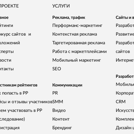
ПРОЕКТЕ
УСЛУГИ
вное
Реклама, трафик
Сайты и 
йтинги
Перформанс-маркетинг
Разработ
нкурс сайтов и
Контекстная реклама
Развити
иложений
Таргетированная реклама
Разрабо
сперты
Работа с маркетплейсами
сайтов
вости
Мобильный маркетинг
Интерне
нтакты
SEO
Разработ
Мобиль
стникам рейтингов
Коммуникации
 попасть в РР
PR
Корпора
йсы и отзывы участников
SMM
CRM
чем участвовать в РР
Видео
Искусст
сследование)
Контент
Комплек
гистрация
Брендинг
Дизайн 