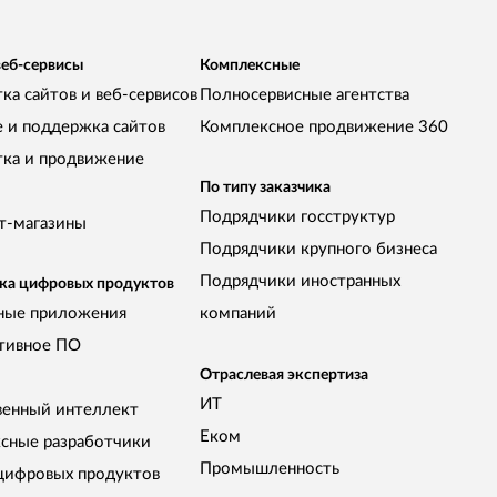
веб-сервисы
Комплексные
ка сайтов и веб-сервисов
Полносервисные агентства
е и поддержка сайтов
Комплексное продвижение 360
тка и продвижение
По типу заказчика
Подрядчики госструктур
т-магазины
Подрядчики крупного бизнеса
Подрядчики иностранных
ка цифровых продуктов
ные приложения
компаний
тивное ПО
Отраслевая экспертиза
ИТ
венный интеллект
Еком
сные разработчики
Промышленность
цифровых продуктов