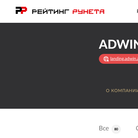
ADWIN
landing.adwin
О КОМПАНИ
Все
80