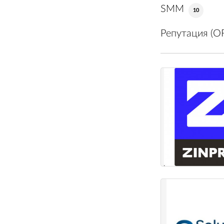
SMM
10
Репутация (O