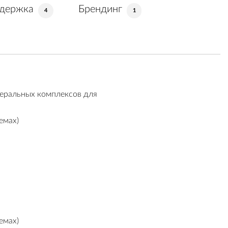
ддержка
Брендинг
4
1
неральных комплексов для
емах)
емах)