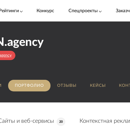
Рейтинги
Конкурс
Спецпроекты
Заказч
.agency
.agency
И
ПОРТФОЛИО
ОТЗЫВЫ
КЕЙСЫ
КОН
Сайты и веб-сервисы
Контекстная рекла
20