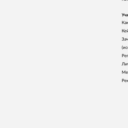
Уча
Как
Ке
За
(и
Ре
Ли
Ме
Ре