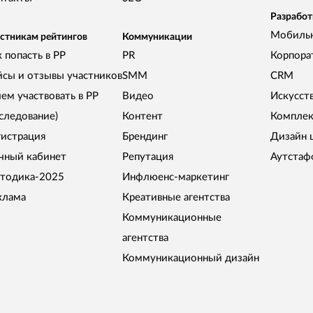
Разработ
Мобиль
стникам рейтингов
Коммуникации
 попасть в РР
PR
Корпора
йсы и отзывы участников
SMM
CRM
чем участвовать в РР
Видео
Искусст
сследование)
Контент
Комплек
гистрация
Брендинг
Дизайн 
чный кабинет
Репутация
Аутстаф
тодика-2025
Инфлюенс-маркетинг
клама
Креативные агентства
Коммуникационные
агентства
Коммуникационный дизайн