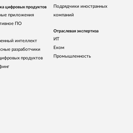
Подрядчики иностранных
ка цифровых продуктов
ные приложения
компаний
тивное ПО
Отраслевая экспертиза
ИТ
венный интеллект
Еком
сные разработчики
Промышленность
цифровых продуктов
финг