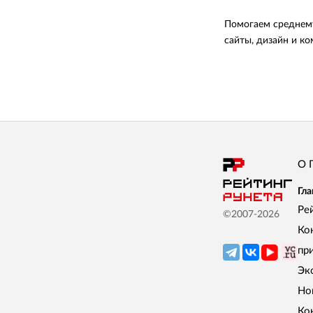
Помогаем среднему
сайты, дизайн и к
О 
Гла
Ре
©2007-
2026
Ко
пр
Эк
Но
Ко