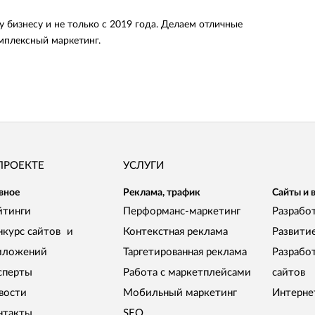
 бизнесу и не только с 2019 года. Делаем отличные
омплексный маркетинг.
ПРОЕКТЕ
УСЛУГИ
вное
Реклама, трафик
Сайты и 
йтинги
Перформанс-маркетинг
Разработ
нкурс сайтов и
Контекстная реклама
Развити
иложений
Таргетированная реклама
Разрабо
сперты
Работа с маркетплейсами
сайтов
вости
Мобильный маркетинг
Интерне
нтакты
SEO