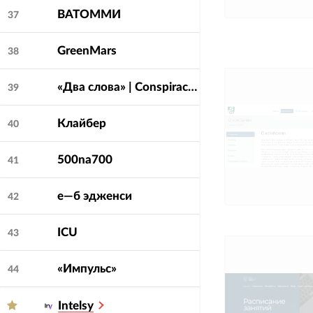
ВАТОММИ
37
GreenMars
38
«Два слова» | Conspiracy.works
39
Клайбер
40
500na700
41
е—б эдженси
42
ICU
43
«Импульс»
44
Intelsy