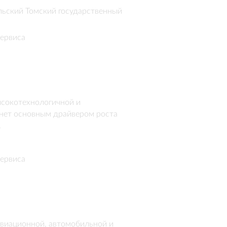
ьский Томский государственный
ервиса
ысокотехнологичной и 
нет основным драйвером роста 
.
ервиса
виационной, автомобильной и 