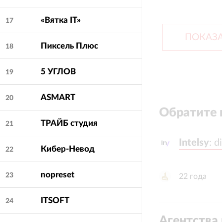
«Вятка IT»
17
ПОКАЗА
Пиксель Плюс
18
5 УГЛОВ
19
ASMART
20
Обратите 
ТРАЙБ студия
21
Intelsy
Intelsy
:
:
d
d
Кибер-Невод
22
nopreset
23
22
года
ITSOFT
24
Агентства 