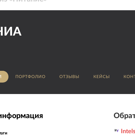
НИА
И
ПОРТФОЛИО
ОТЗЫВЫ
КЕЙСЫ
КОН
 информация
Обрат
Intel
луги