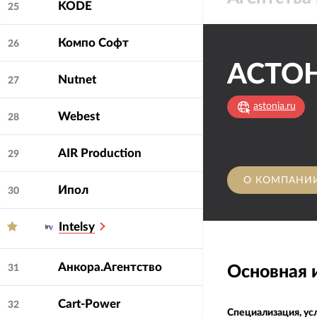
KODE
25
Компо Софт
26
АСТО
Nutnet
27
astonia.ru
Webest
28
AIR Production
29
О КОМПАНИ
Ипол
30
Intelsy
Анкора.Агентство
Основная
31
Cart-Power
32
Специализация, ус