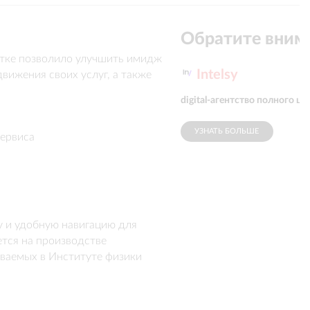
Обратите вним
тке позволило улучшить имидж 
Intelsy
ижения своих услуг, а также 
digital-агентство полного ци
УЗНАТЬ БОЛЬШЕ
ервиса
у и удобную навигацию для 
тся на производстве 
аемых в Институте физики 