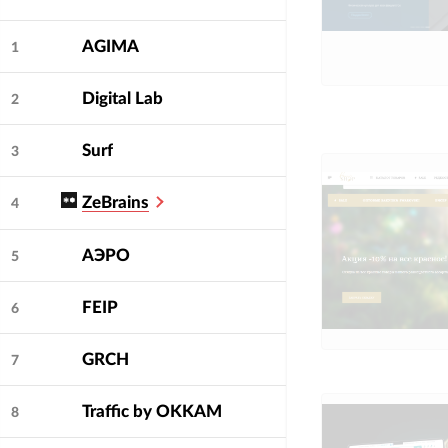
AGIMA
1
Digital Lab
2
Surf
3
ZeBrains
4
АЭРО
5
FEIP
6
GRCH
7
Traffic by OKKAM
8