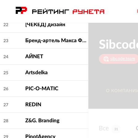
VAGABOND AGENCY
21
[ЧЕКЕД] дизайн
22
Бренд-артель Макса Фёдорова
23
Sibcod
АЙNET
24
sibcode.team
Artsdelka
25
PIC-O-MATIC
26
О КОМПАНИ
REDIN
27
Z&G. Branding
28
Все
31
PinotAgency
29