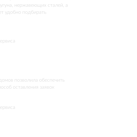
гуна, нержавеющих сталей, а 
т удобно подбирать 
ты с возможностью оформить 
ервиса
домов позволила обеспечить 
пособ оставления заявок
ервиса