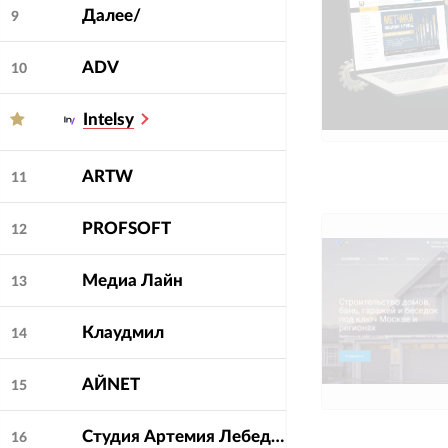
Далее/
9
ADV
10
Intelsy
ARTW
11
PROFSOFT
12
Медиа Лайн
13
Клаудмил
14
АЙNET
15
Студия Артемия Лебедева
16