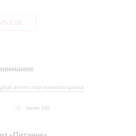
ТЬ ЕЩЁ
внимание
igital-агентство полного цикла
igital-агентство полного цикла
Более 100
из «
Питание
»