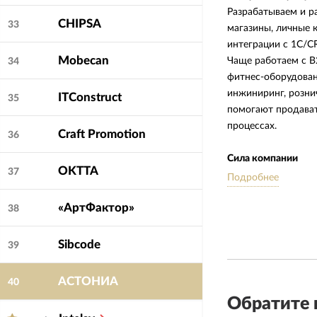
Разрабатываем и р
CHIPSA
33
магазины, личные 
интеграции с 1С/C
Mobecan
Чаще работаем с B
34
фитнес-оборудован
инжиниринг, розни
ITConstruct
35
помогают продават
процессах.
Craft Promotion
36
Сила компании
OKTTA
37
Наша сила — в про
Подробнее
логика: права дост
«АртФактор»
и внутренними баз
38
сверстать»: разбир
сайт так, чтобы и
Sibcode
39
администраторам.
АСТОНИА
40
Особенности работ
Обратите 
Мы подходим заказ