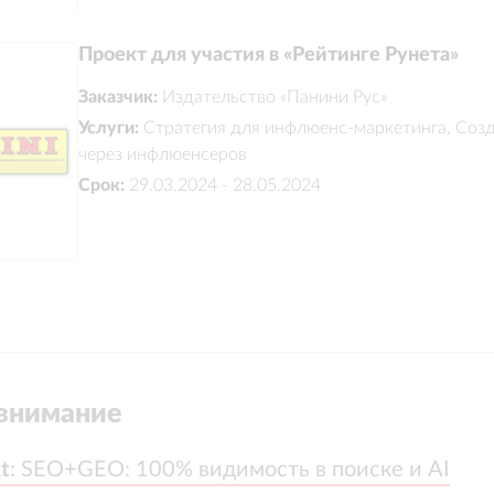
Проект для участия в «Рейтинге Рунета»
Заказчик:
Издательство «Панини Рус»
Услуги:
Стратегия для инфлюенс-маркетинга, Соз
через инфлюенсеров
Срок:
29.03.2024 - 28.05.2024
внимание
t
t
:
:
SEO+GEO: 100% видимость в поиске и AI
SEO+GEO: 100% видимость в поиске и AI