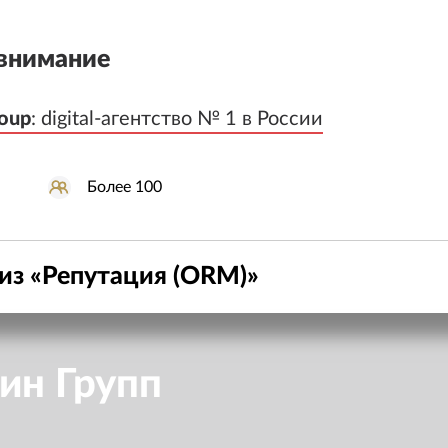
внимание
oup
oup
:
:
digital-агентство № 1 в России
digital-агентство № 1 в России
Более 100
из «
Репутация (ORM)
»
ин Групп