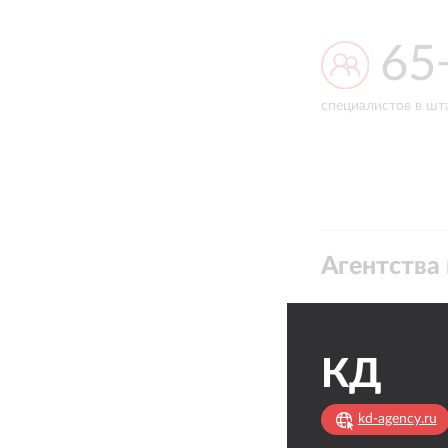
65+
50
а
специалистов в штате
проектов и клиент
Агентства 
КД
kd-agency.ru