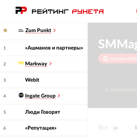
Zum Punkt
SMMagi
«Ашманов и партнеры»
1
smmagic.onlin
Markway
2
Webit
3
О КОМПАНИ
Ingate Group
4
Люди Говорят
5
Все
«Репутация»
6
28