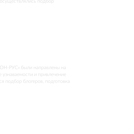
 осуществлялись подбор 
мещение контента для 
Н-РУС» были направлены на 
узнаваемости и привлечение 
я подбор блогеров, подготовка 
 формирования интереса к 