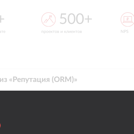
0+
90%
ов
NPS
средни
из «
Репутация (ORM)
»