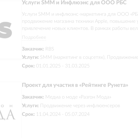
Услуги SMM и Инфлюэнс для ООО РБС
Услуги SMM и инфлюэнс-маркетинга для ООО «РБС
продвижение магазина техники Apple, повышение у
привлечение новых клиентов. В рамках работы вела
развитие социальных сетей, подбор блогеров и ра
Подробнее
для увеличения интереса к товарам и продажам.
Заказчик:
RBS
Услуги:
SMM (маркетинг в соцсетях), Продвижени
Срок:
01.01.2025 - 31.03.2025
Проект для участия в «Рейтинге Рунета»
Заказчик:
Медиа о моде «Разгон Мода»
Услуги:
Продвижение через инфлюенсеров
Срок:
11.04.2024 - 05.07.2024