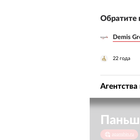
Обратите 
Demis Gr
Demis Gr
22
года
Агентства 
Паньш
apanshin.ru