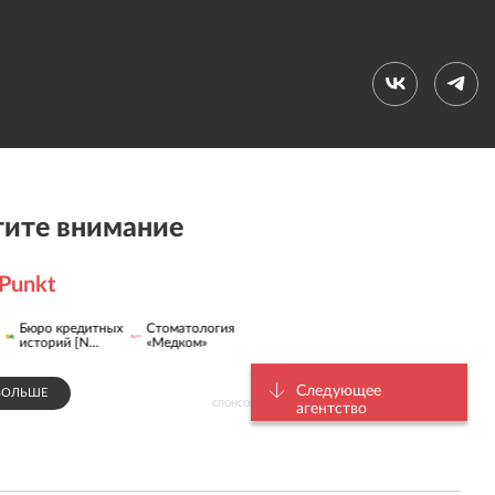
ите внимание
Punkt
Сеть
Бюро кредитных
Стоматология
Логистическая
стоматологических
историй [N...
«Медком»
компания FU...
кл...
Следующее
БОЛЬШЕ
СПОНСОР
агентство