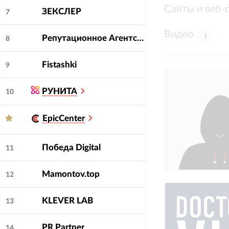
Сайты и веб-
ЗЕКСЛЕР
7
Видео
1
Репутационное Агентство Первых
8
Fistashki
9
РУНИТА
10
EpicCenter
Победа Digital
11
Mamontov.top
12
KLEVER LAB
13
PR Partner
14