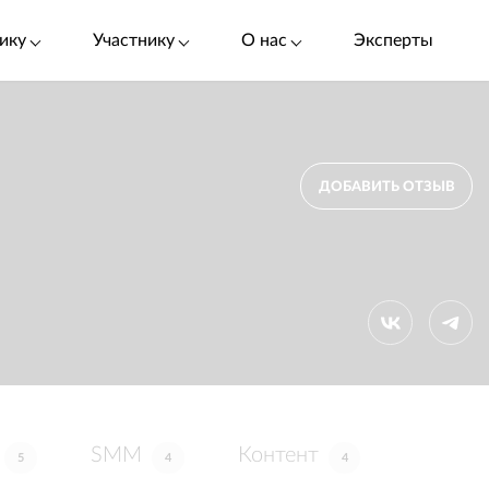
ику
Участнику
О нас
Эксперты
ДОБАВИТЬ ОТЗЫВ
SMM
Контент
5
4
4