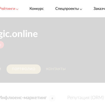
Рейтинги
Конкурс
Спецпроекты
Заказч
c.online
e
И
ПОРТФОЛИО
КОНТАКТЫ
Инфлюенс-маркетинг
Репутация (ORM)
6