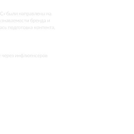
» были направлены на 
знаваемости бренда и 
сь подготовка контента, 
змещение рекламных интеграций 
е через инфлюенсеров