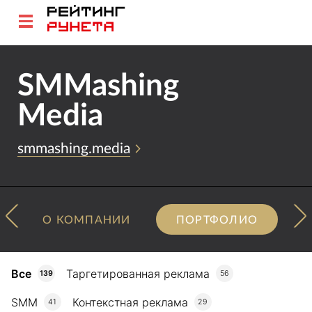
SMMashing
Media
smmashing.media
О КОМПАНИИ
ПОРТФОЛИО
Все
Таргетированная реклама
139
56
SMM
Контекстная реклама
41
29