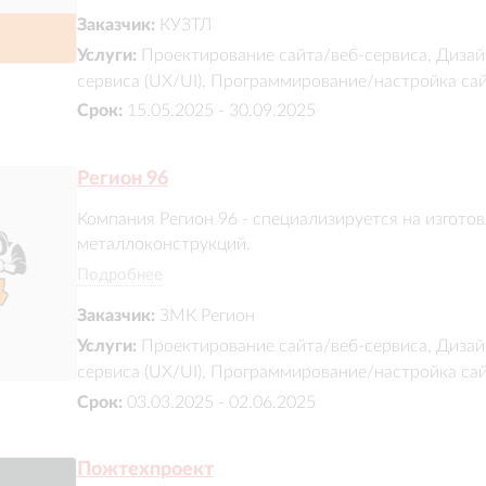
производственных возможностях, реализовали онла
Заказчик:
КУЗТЛ
обеспечили удобный интерфейс.
Услуги:
Проектирование сайта/веб-сервиса, Дизай
сервиса (UX/UI), Программирование/настройка са
Срок:
15.05.2025 - 30.09.2025
Регион 96
Компания Регион 96 - специализируется на изгото
металлоконструкций.

Подробнее
Сайт представляет компанию, демонстрирует порт
Заказчик:
ЗМК Регион
подробную информацию о услугах и контактах, а т
навигацию для потенциальных клиентов.
Услуги:
Проектирование сайта/веб-сервиса, Дизай
сервиса (UX/UI), Программирование/настройка са
Срок:
03.03.2025 - 02.06.2025
Пожтехпроект