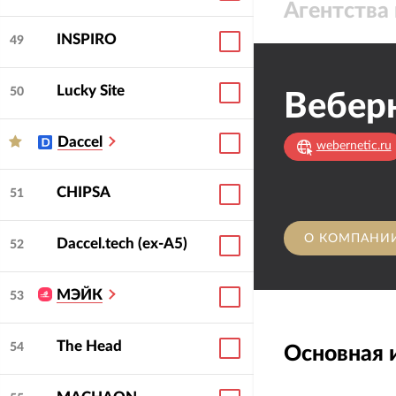
Агентства 
INSPIRO
49
Lucky Site
50
Вебер
Daccel
webernetic.ru
CHIPSA
51
О КОМПАНИ
Daccel.tech (ex-A5)
52
МЭЙК
53
The Head
54
Основная