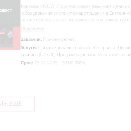
Компания ООО «Пожтехпроект» занимает одно из 
 оборудования систем пожаротушения в Екатеринбу
так же осуществляет поставки систем пожаротуше
систем охранно-пожарной сигнализации в Пермски
Подробнее
Тюменскую и другие области.

Заказчик:
Пожтехпроект
Что было сделано:

Услуги:
Проектирование сайта/веб-сервиса, Дизай
сервиса (UX/UI), Программирование/настройка са
Уникальный дизайн

Срок:
27.01.2025 - 02.02.2026
Адаптация под мобильные устройства

Обучение по работе с сайтом

Наполнение сайта контентом

Поисковая оптимизиция
ТЬ ЕЩЁ