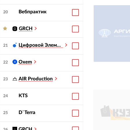
Вебпрактик
20
GRCH
Цифровой Элемент
21
Oxem
22
AIR Production
23
KTS
24
D`Terra
25
GRCH
26