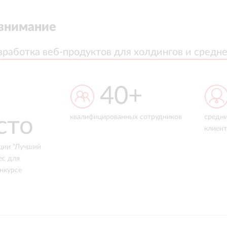
внимание
зработка веб-продуктов для холдингов и средне
зработка веб-продуктов для холдингов и средне
40+
3
о
квалифицированных сотрудников
средний срок с
клиентами
чший