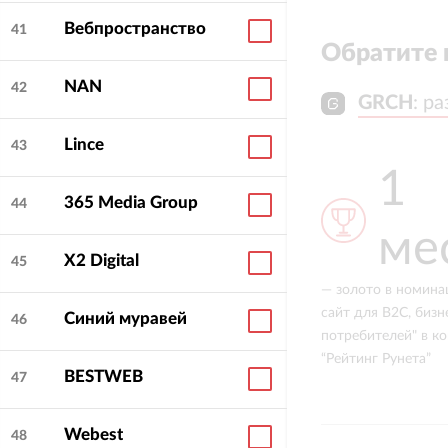
Вебпространство
41
Обратите 
NAN
42
GRCH
GRCH
:
:
ра
ра
Lince
43
400+
1
365 Media Group
44
реализованных проектов любой
мест
сложности
X2 Digital
45
— золото в номинации "Лу
сайт для B2C, бизнес для
Синий муравей
46
потребителей" в конкурсе
“Рейтинг Рунета”
BESTWEB
47
Webest
48