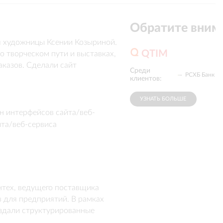
Обратите вним
 художницы Ксении Козыриной. 
QTIM
о творческом пути и выставках, 
казов. Сделали сайт 
Среди
Онлайн-школа
Понимаю
РСХБ Банк
4fresh
 ее искусства.
№1
клиентов:
УЗНАТЬ БОЛЬШЕ
н интерфейсов сайта/веб-
йта/веб-сервиса
тех, ведущего поставщика 
 для предприятий. В рамках 
здали структурированные 
тах.