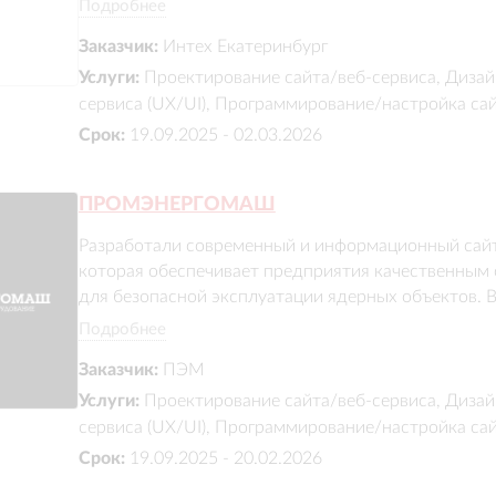
Подробнее
Заказчик:
Интех Екатеринбург
Услуги:
Проектирование сайта/веб-сервиса, Дизай
сервиса (UX/UI), Программирование/настройка са
Срок:
19.09.2025 - 02.03.2026
ПРОМЭНЕРГОМАШ
Разработали современный и информационный сайт
которая обеспечивает предприятия качественным 
для безопасной эксплуатации ядерных объектов. В
структурированный раздел услуг, портфолио реали
Подробнее
важной информацией о компании, обеспечили удоб
Заказчик:
ПЭМ
для клиентов и партнеров.
Услуги:
Проектирование сайта/веб-сервиса, Дизай
сервиса (UX/UI), Программирование/настройка са
Срок:
19.09.2025 - 20.02.2026