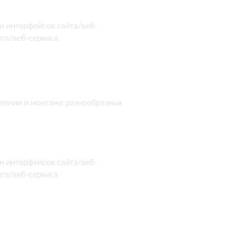
йн-каталог, а также 
н интерфейсов сайта/веб-
йта/веб-сервиса
влении и монтаже разнообразных 
фолио работ, предоставляет 
акже обеспечивает удобную 
н интерфейсов сайта/веб-
йта/веб-сервиса