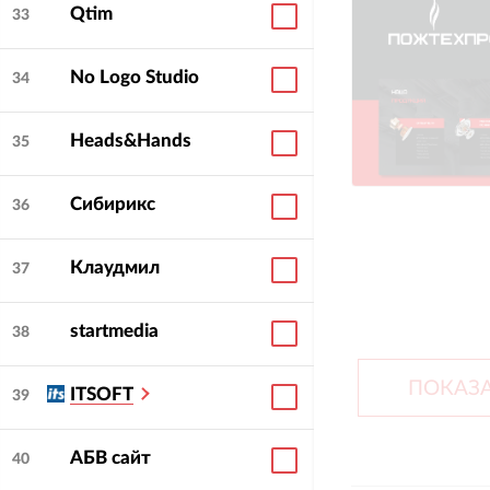
Qtim
33
No Logo Studio
34
Heads&Hands
35
Сибирикс
36
Клаудмил
37
startmedia
38
ПОКАЗА
ITSOFT
39
АБВ сайт
40