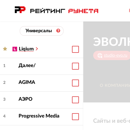
Универсалы
ЭВОЛ
Liqium
studio-evo.ru
Далее/
1
AGIMA
2
О КОМПАНИ
АЭРО
3
Progressive Media
4
Сайты и веб