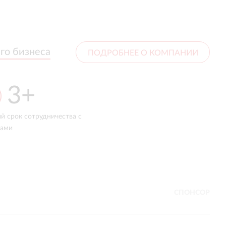
го бизнеса
го бизнеса
ПОДРОБНЕЕ О КОМПАНИИ
+
11 лет
отрудничества с
экспертизы
ре
сл
СПОНСОР