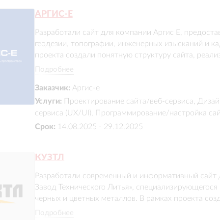
АРГИС-Е
Разработали сайт для компании Аргис Е, предоста
геодезии, топографии, инженерных изысканий и ка
проекта создали понятную структуру сайта, реали
услуг, портфолио выполненных проектов и контак
Подробнее
Заказчик:
Аргис-е
Услуги:
Проектирование сайта/веб-сервиса, Дизай
сервиса (UX/UI), Программирование/настройка са
Срок:
14.08.2025 - 29.12.2025
КУЗТЛ
Разработали современный и информативный сайт 
Завод Технического Литья», специализирующегося 
черных и цветных металлов. В рамках проекта соз
представления широкого ассортимента продукции,
Подробнее