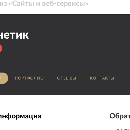
из «
Сайты и веб-сервисы
»
нетик
И
ПОРТФОЛИО
ОТЗЫВЫ
КОНТАКТЫ
 информация
Обрат