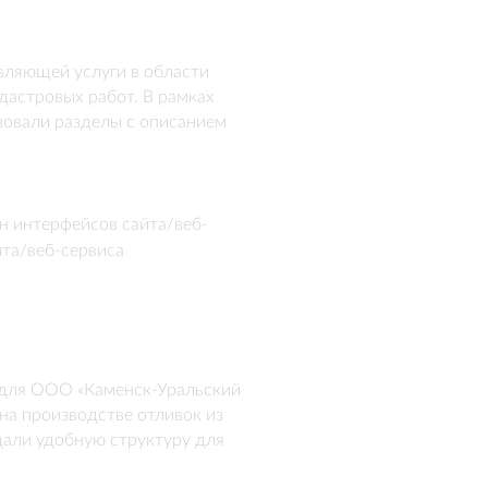
вляющей услуги в области 
дастровых работ. В рамках 
зовали разделы с описанием 
тной информации.
н интерфейсов сайта/веб-
йта/веб-сервиса
для ООО «Каменск-Уральский 
на производстве отливок из 
дали удобную структуру для 
 реализовали разделы о 