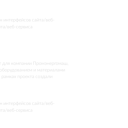
н интерфейсов сайта/веб-
йта/веб-сервиса
 для компании Промэнергомаш, 
оборудованием и материалами 
 рамках проекта создали 
зованных поставок и раздел с 
ные формы связи и навигацию 
н интерфейсов сайта/веб-
йта/веб-сервиса