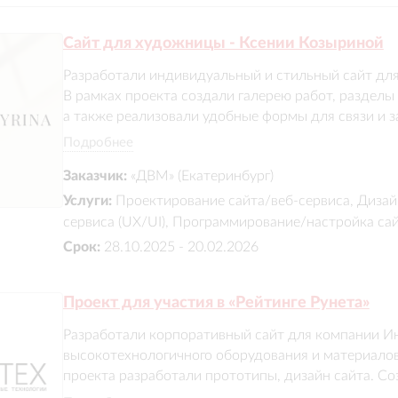
Сайт для художницы - Ксении Козыриной
Разработали индивидуальный и стильный сайт для
В рамках проекта создали галерею работ, разделы 
а также реализовали удобные формы для связи и за
привлекательным, чтобы подчеркнуть уникальность
Подробнее
Заказчик:
«ДВМ» (Екатеринбург)
Услуги:
Проектирование сайта/веб-сервиса, Дизай
сервиса (UX/UI), Программирование/настройка са
Срок:
28.10.2025 - 20.02.2026
Проект для участия в «Рейтинге Рунета»
Разработали корпоративный сайт для компании Ин
высокотехнологичного оборудования и материалов
проекта разработали прототипы, дизайн сайта. Со
разделы о продукции, услугах, выполненных проек