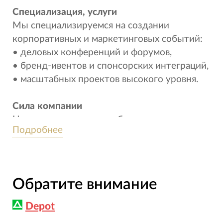
Специализация, услуги
Мы специализируемся на создании
корпоративных и маркетинговых событий:
• деловых конференций и форумов,
• бренд-ивентов и спонсорских интеграций,
• масштабных проектов высокого уровня.
Сила компании
Наша миссия — решать бизнес-задачи
Подробнее
клиентов, наполняя события смыслом.
Особенности работы с заказчиками
Среди реализованных нами кейсов —
Обратите внимание
корпоративный фестиваль на 5 500 гостей,
ежегодные интеграции в ПМЭФ, а также
Depot
яркие и технологичные события для таких