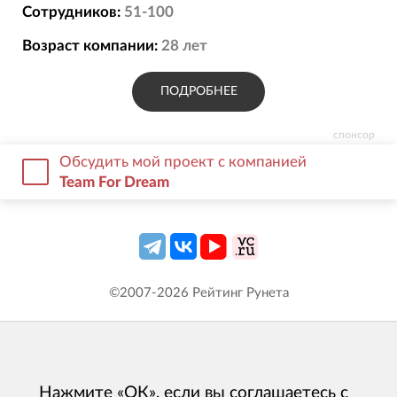
клиентов, как Яндекс, Т-Банк, ТС
Сотрудников:
51-100
«Пятёрочка», Okko, Газинформсервис, IKON
Возраст компании:
28
лет
Tyres и других крупных брендов.
ПОДРОБНЕЕ
спонсор
Обсудить мой проект с компанией
Team For Dream
©2007-
2026
Рейтинг Рунета
Нажмите «ОК», если вы соглашаетесь с