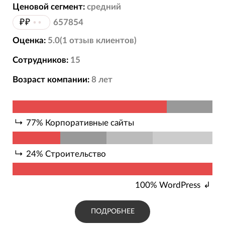
- Сайты-визитки
Ценовой сегмент:
средний
- Рекламные сайты (лэндинги,
₽₽
••
657854
одностраничники, промо и пр.)
Оценка:
5.0
(
1
отзыв
клиентов)
- Корпоративные сайты
- Портфолио
Сотрудников:
15
- Форумы и тематические порталы
Возраст компании:
8
лет
- Сайты компании.
А так же мощные логотипы.
77
%
Корпоративные сайты
24
%
Строительство
100
%
WordPress
ПОДРОБНЕЕ