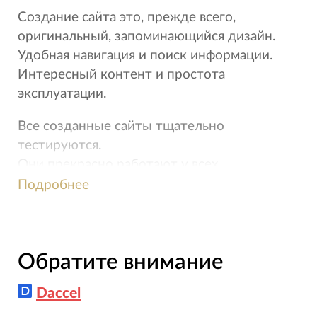
Создание сайта это, прежде всего,
оригинальный, запоминающийся дизайн.
Удобная навигация и поиск информации.
Интересный контент и простота
эксплуатации.
Все созданные сайты тщательно
тестируются.
Они прекрасно работают у всех
пользователей, быстро грузятся и с
Подробнее
удовольствием индексируются поисковыми
роботами.
Ваш сайт будет продуманный до мелочей и
Обратите внимание
заточен на результат.
Daccel
- Интернет-магазины