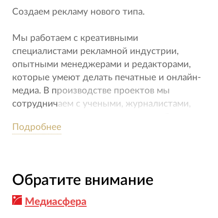
Создаем рекламу нового типа.
Мы работаем с креативными
специалистами рекламной индустрии,
опытными менеджерами и редакторами,
которые умеют делать печатные и онлайн-
медиа. В производстве проектов мы
сотрудничаем с учеными, журналистами,
психологами и художниками — чтобы
Подробнее
результат был оригинальным, умным и
полезным.
Обратите внимание
Медиасфера