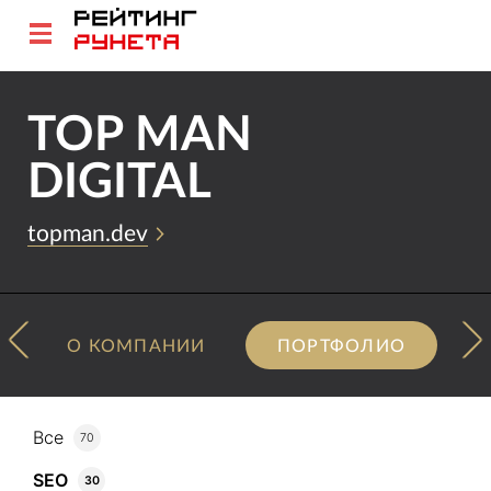
TOP MAN
DIGITAL
topman.dev
О КОМПАНИИ
ПОРТФОЛИО
Все
70
SEO
30