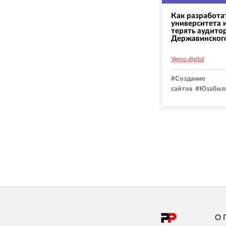
Как разработа
университета 
терять аудито
Державинског
Verno.digital
#
Создание
сайтов
#
Юзабил
О 