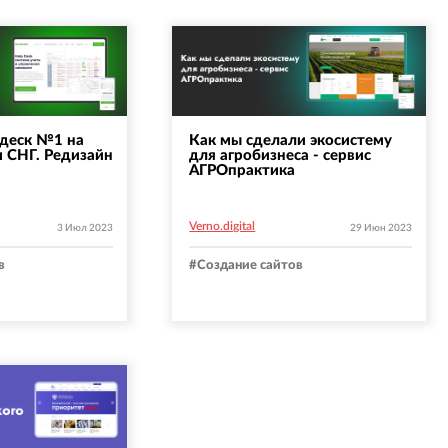
пдеск №1 на
Как мы сделали экосистему
и СНГ. Редизайн
для агробизнеса - сервис
АГРОпрактика
Verno.digital
3 Июл 2023
29 Июн 2023
в
#
Создание сайтов