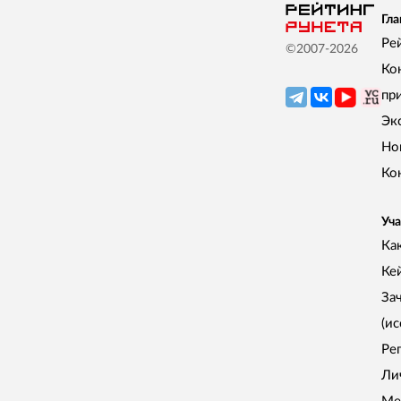
Гла
Ре
©2007-
2026
Ко
пр
Эк
Но
Ко
Уча
Как
Ке
За
(и
Ре
Ли