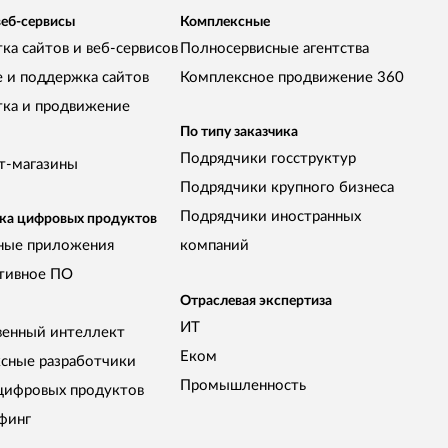
веб-сервисы
Комплексные
ка сайтов и веб-сервисов
Полносервисные агентства
е и поддержка сайтов
Комплексное продвижение 360
тка и продвижение
По типу заказчика
Подрядчики госструктур
т-магазины
Подрядчики крупного бизнеса
Подрядчики иностранных
ка цифровых продуктов
ные приложения
компаний
тивное ПО
Отраслевая экспертиза
ИТ
венный интеллект
Еком
сные разработчики
Промышленность
цифровых продуктов
финг