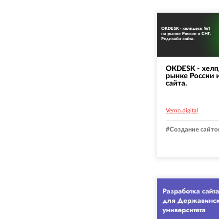
OKDESK - хел
рынке России 
сайта.
Verno.digital
#
Создание сайто