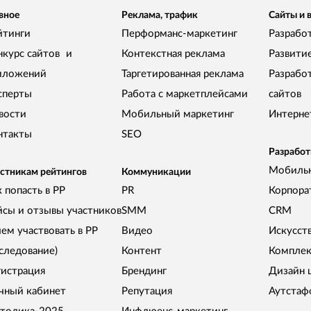
вное
Реклама, трафик
Сайты и 
йтинги
Перформанс-маркетинг
Разработ
нкурс сайтов и
Контекстная реклама
Развити
иложений
Таргетированная реклама
Разрабо
сперты
Работа с маркетплейсами
сайтов
вости
Мобильный маркетинг
Интерне
нтакты
SEO
Разработ
Мобиль
стникам рейтингов
Коммуникации
 попасть в РР
PR
Корпора
йсы и отзывы участников
SMM
CRM
чем участвовать в РР
Видео
Искусст
сследование)
Контент
Комплек
гистрация
Брендинг
Дизайн 
чный кабинет
Репутация
Аутстаф