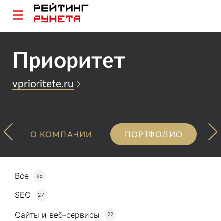
Приоритет
vprioritete.ru
О КОМПАНИИ
ПОРТФОЛИО
Все
85
SEO
27
Сайты и веб-сервисы
22