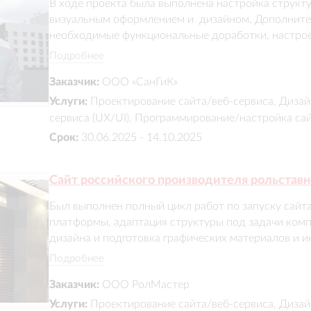
В ходе проекта была выполнена настройка структу
визуальным оформлением и  дизайном. Дополните
необходимые функциональные доработки, настрое
обратной связи, поиск и фильтрация, выполнен пе
Подробнее
оптимизация и подготовка сайта к полноценной ра
Заказчик:
ООО «СанГиК»
и удобный веб-ресурс, соответствующий задачам 
пользователей.
Услуги:
Проектирование сайта/веб-сервиса, Дизай
сервиса (UX/UI), Программирование/настройка са
Срок:
30.06.2025 - 14.10.2025
Сайт российского производителя рольстав
Был выполнен полный цикл работ по запуску сайта:
платформы, адаптация структуры под задачи компа
дизайна и подготовка графических материалов и ик
продукции, форм обратной связи, фильтрации тов
Подробнее
Заказчик:
ООО РолМастер
Услуги:
Проектирование сайта/веб-сервиса, Дизай