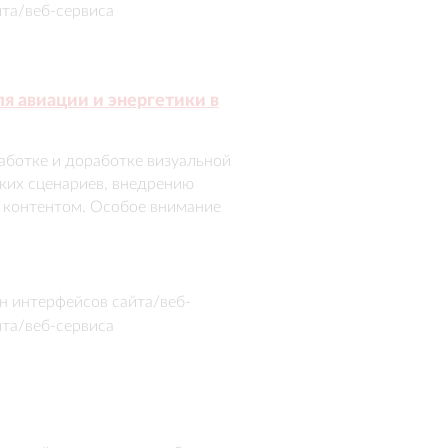
йта/веб-сервиса
я авиации и энергетики в
ботке и доработке визуальной 
ких сценариев, внедрению 
контентом. Особое внимание 
 продукции и поисковой 
иональный сайт с 
н интерфейсов сайта/веб-
йта/веб-сервиса