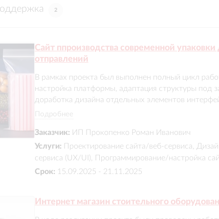
поддержка
2
Сайт ппроизводства современной упаковки 
отправлений
В рамках проекта был выполнен полный цикл работ 
настройка платформы, адаптация структуры под за
доработка дизайна отдельных элементов интерфейс
материалов и иконок, настройка каталога продукци
Подробнее
фильтрации товаров и поисковых инструментов.
Заказчик:
ИП Прокопенко Роман Иванович
Услуги:
Проектирование сайта/веб-сервиса, Дизай
сервиса (UX/UI), Программирование/настройка са
Срок:
15.09.2025 - 21.11.2025
Интернет магазин стоительного оборудова