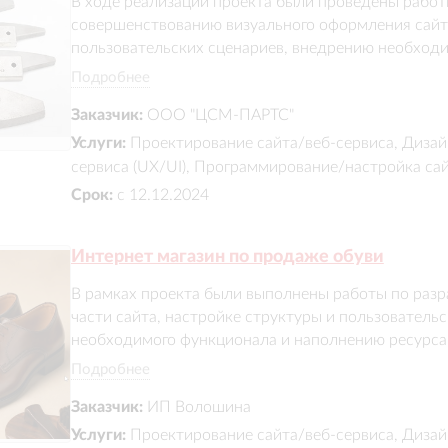
В ходе реализации проекта были проведены работы
совершенствованию визуального оформления сайта
пользовательских сценариев, внедрению необходим
наполнению ресурса актуальным контентом. Особо
Подробнее
использования, логичной навигации, качественной
Заказчик:
ООО "ЦСМ-ПАРТС"
поисковой оптимизации. В итоге заказчик получи
веб-ресурсю
Услуги:
Проектирование сайта/веб-сервиса, Дизай
сервиса (UX/UI), Программирование/настройка са
Срок:
с 12.12.2024
Интернет магазин по продаже обуви
В рамках проекта были выполнены работы по разра
части сайта, настройке структуры и пользовательс
необходимого функционала и наполнению ресурса 
было уделено удобству навигации, представлению
Подробнее
оптимизации. В результате заказчик получил функц
Заказчик:
ИП Волошина
индивидуально проработанным дизайном и возмо
под специфику бизнеса.
Услуги:
Проектирование сайта/веб-сервиса, Дизай