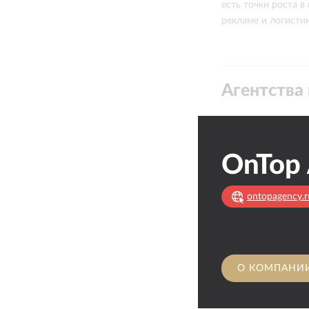
есть точки роста в 
рекламе и логисти
Агентства 
OnTop
ontopagency.r
О КОМПАНИ