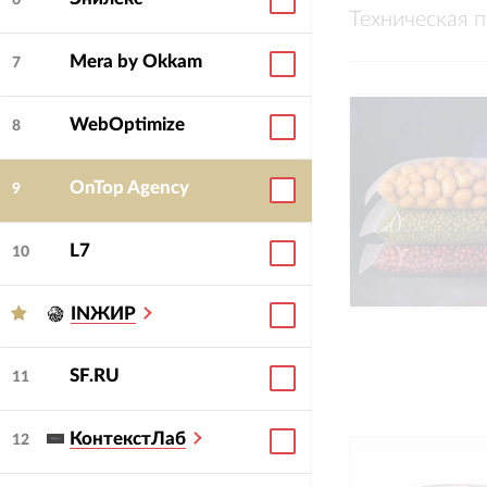
6
Техническая 
Mera by Okkam
7
WebOptimize
8
OnTop Agency
9
L7
10
INЖИР
SF.RU
11
КонтекстЛаб
12