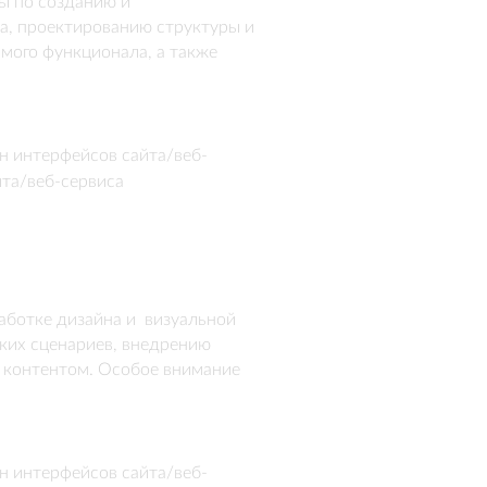
 по созданию и 
, проектированию структуры и 
ого функционала, а также 
е внимание уделялось удобству 
 презентации продукции и 
л современный и функциональный 
н интерфейсов сайта/веб-
йта/веб-сервиса
ботке дизайна и  визуальной 
ких сценариев, внедрению 
контентом. Особое внимание 
 продукции и поисковой 
иональный сайт с 
жностями, адаптированными 
н интерфейсов сайта/веб-