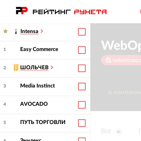
Intensa
WebOp
Easy Commerce
1
weboptimize.r
ШОЛЬЧЕВ
2
Media Instinct
3
О КОМПАНИ
AVOCADO
4
ПУТЬ ТОРГОВЛИ
5
Все
85
Энилекс