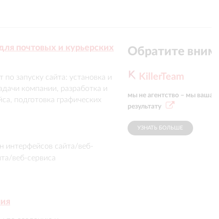
для почтовых и курьерских
Обратите вним
KillerTeam
по запуску сайта: установка и 
дачи компании, разработка и 
мы не агентство – мы ваша 
а, подготовка графических 
результату
и, форм обратной связи, 
УЗНАТЬ БОЛЬШЕ
н интерфейсов сайта/веб-
йта/веб-сервиса
ния