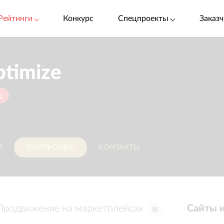
Рейтинги
Конкурс
Спецпроекты
Заказч
timize
u
И
ПОРТФОЛИО
КОНТАКТЫ
Продвижение на маркетплейсах
Сайты 
55