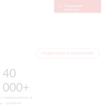
Следующее
агентство
ПОДРОБНЕЕ О КОМПАНИИ
40
x10
000+
к обороту на Ozon — реальный
кейс: 5,2 млн рублей выросли до
53 млн за 18 месяцев
в с маркетплейсов за
а — результат