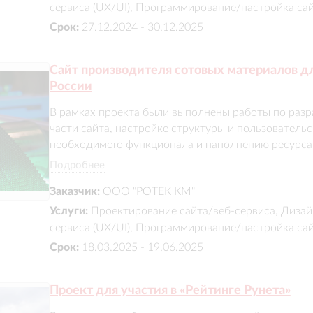
сервиса (UX/UI), Программирование/настройка са
Срок:
27.12.2024 - 30.12.2025
Сайт производителя сотовых материалов дл
России
В рамках проекта были выполнены работы по разра
части сайта, настройке структуры и пользовательс
необходимого функционала и наполнению ресурса 
было уделено удобству навигации, представлению
Подробнее
оптимизации. В результате заказчик получил функц
Заказчик:
ООО "РОТЕК КМ"
индивидуально проработанным дизайном.
Услуги:
Проектирование сайта/веб-сервиса, Дизай
сервиса (UX/UI), Программирование/настройка са
Срок:
18.03.2025 - 19.06.2025
Проект для участия в «Рейтинге Рунета»