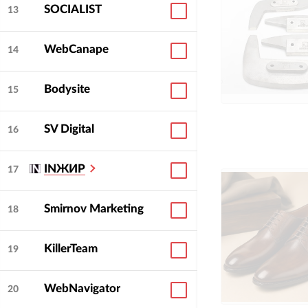
SOCIALIST
13
WebCanape
14
Bodysite
15
SV Digital
16
INЖИР
17
Smirnov Marketing
18
KillerTeam
19
WebNavigator
20