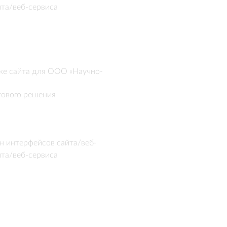
йта/веб-сервиса
ке сайта для ООО «Научно-
ового решения 
rketplace  

3/

ешения

н интерфейсов сайта/веб-
ступных в готовом решении, 
йта/веб-сервиса