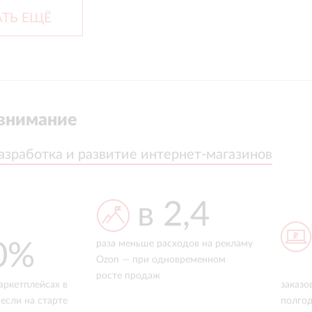
ТЬ ЕЩЁ
внимание
азработка и развитие интернет-магазинов
азработка и развитие интернет-магазинов
в 2,4
0%
раза меньше расходов на рекламу
Ozon — при одновременном
росте продаж
аркетплейсах в
заказо
если на старте
полгод