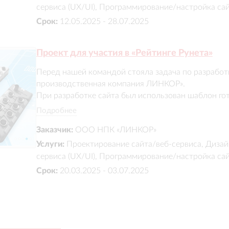
сервиса (UX/UI), Программирование/настройка са
Срок:
12.05.2025 - 28.07.2025
Проект для участия в «Рейтинге Рунета»
Перед нашей командой стояла задача по разработ
производственная компания ЛИНКОР». 

При разработке сайта был использован шаблон гот
Аспро.Корпоративный 3.0 из каталога 1С-Битрикс: Ma
Подробнее
https://marketplace.1c-bitrix.ru/solutions/aspro.allcorp
Заказчик:
ООО НПК «ЛИНКОР»
Нами были проведены следующие работы:

Установка Битрикса, установка шаблона готового р
Услуги:
Проектирование сайта/веб-сервиса, Дизай
Настройка структуры сайта в рамках вариаций, до
сервиса (UX/UI), Программирование/настройка са
согласно пожеланиям заказчика

Срок:
20.03.2025 - 03.07.2025
 и тд