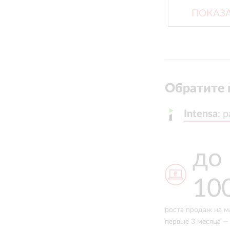
ПОКАЗА
Обратите 
Intensa
Intensa
:
:
р
р
x2
до
к заказам за 6 мес. — после
10
до
перехода к системной работе с
агентством
роста продаж на м
первые 3 месяца — 