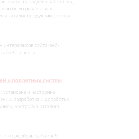
ры сайта, проведена работа над 
льно были реализованы 
ны каталог продукции, формы 
ренос контента, базовая SEO-
боте. Итогом стал современный 
бизнеса и ожиданиям 
н интерфейсов сайта/веб-
йта/веб-сервиса
ней и роллетных систем
 установка и настройка 
нии, разработка и доработка 
онок, настройка каталога 
аров и поисковых инструментов.
н интерфейсов сайта/веб-