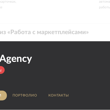
карточках,
автома
ке
работ
из «
Работа с маркетплейсами
»
 Agency
u
И
ПОРТФОЛИО
КОНТАКТЫ