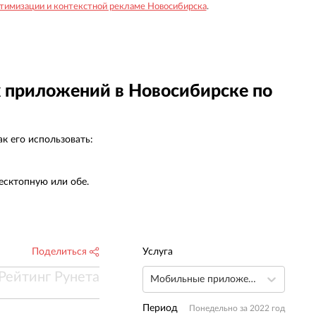
птимизации и контекстной рекламе Новосибирска
.
 приложений в Новосибирске по
к его использовать:
есктопную или обе.
Поделиться
Услуга
Рейтинг Рунета
Мобильные приложения
Период
Понедельно за 2022 год