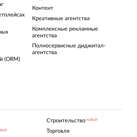
нг
Контент
етплейсах
Креативные агентства
г
Комплексные рекламные
ных
агентства
Полносервисные диджитал-
агентства
й (ORM)
Строительство
НОВЫЙ
Торговля
ВЫЙ