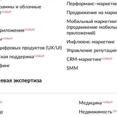
Перформанс–маркети
граммы и облачные
)
Продвижение на марк
НОВЫЙ
Мобильный маркетин
(продвижение мобиль
риложения
НОВЫЙ
приложений)
ы
НОВЫЙ
Инфлюенс-маркетинг
цифровых продуктов (UX/UI)
Управление репутацие
ская поддержка
НОВЫЙ
CRM-маркетинг
НОВЫЙ
финг
SMM
евая экспертиза
Медицина
ЫЙ
НОВЫЙ
ор
Недвижимость
НО