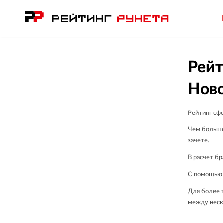
Рейт
Нов
Рейтинг сф
Чем больше
зачете.
В расчет бр
С помощью 
Для более т
между неск