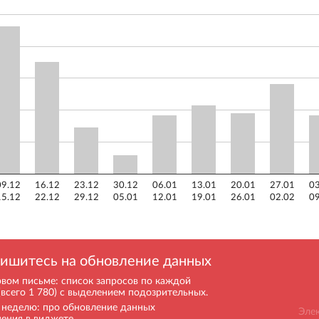
09.12
16.12
23.12
30.12
06.01
13.01
20.01
27.01
03
15.12
22.12
29.12
05.01
12.01
19.01
26.01
02.02
09
ишитесь на обновление данных
рвом письме: список запросов по каждой
(всего 1 780) с выделением подозрительных.
в неделю: про обновление данных
нения в виджете.