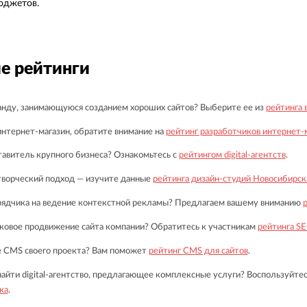
юджетов.
е рейтинги
нду, занимающуюся созданием хороших сайтов? Выберите ее из
рейтинга 
нтернет-магазин, обратите внимание на
рейтинг разработчиков интернет-
авитель крупного бизнеса? Ознакомьтесь с
рейтингом digital-агентств
.
творческий подход — изучите данные
рейтинга дизайн-студий Новосибирск
ядчика на ведение контекстной рекламы? Предлагаем вашему вниманию
ковое продвижение сайта компании? Обратитесь к участникам
рейтинга S
 CMS своего проекта? Вам поможет
рейтинг CMS для сайтов
.
айти digital-агентство, предлагающее комплексные услуги? Воспользуйте
ка
.