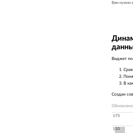
Вам нужно 
Динам
данны
Виджет пок
Срав
Поня
В ка
Создан со
Обновлен
175
150