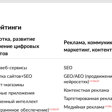
ейтинги
отка, развитие
Реклама, коммуник
рение цифровых
маркетинг, контен
тов
 веб-сервисы
SEO
тка сайтов+SEO
GEO/AEO (продвижени
нейросетях)
НОВЫЙ
т-магазины
Контекстная реклама
ные приложения
Таргетированная рекл
венный интеллект
Медийная реклама
НОВ
граммное обеспечение)
НОВЫЙ