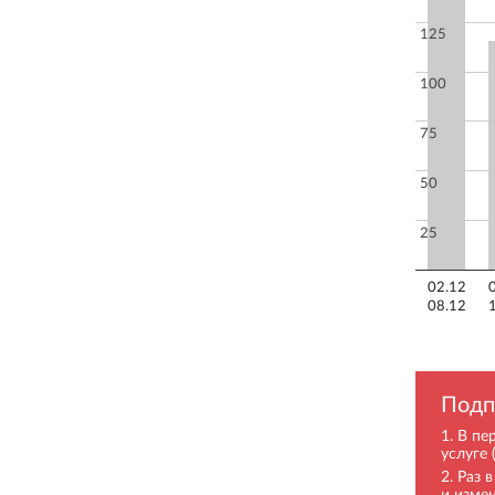
125
100
75
50
25
02.12
08.12
Подп
В пе
услуге 
Раз 
и изме