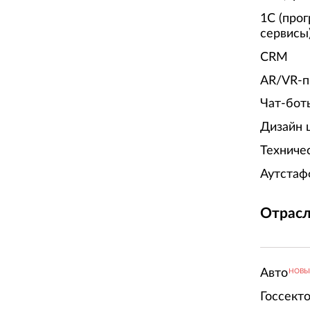
1С (про
сервисы
CRM
AR/VR-п
Чат-бот
Дизайн 
Техниче
Аутстаф
Отрасл
Авто
НОВ
Госсект