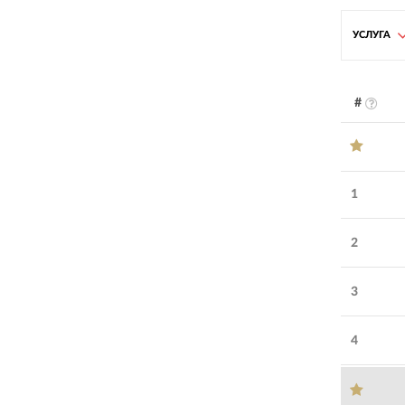
УСЛУГА
#
1
2
3
4