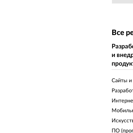
Все р
Разраб
и внед
продук
Сайты и
Разрабо
Интерне
Мобиль
Искусст
ПО (про