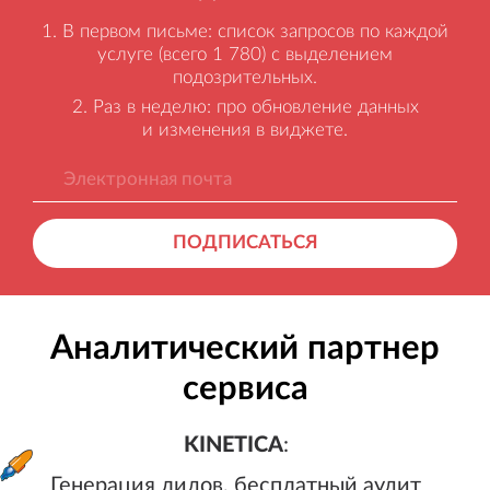
В первом письме: список запросов по каждой
услуге (всего 1 780) с выделением
подозрительных.
Раз в неделю: про обновление данных
и изменения в виджете.
ПОДПИСАТЬСЯ
Аналитический партнер
сервиса
KINETICA
:
Генерация лидов, бесплатный а
KINETICA
:
Генерация лидов, бесплатный аудит