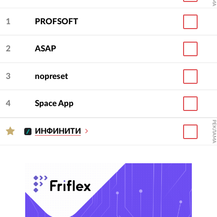
В расчет брались приложения, опубликованные в
1
PROFSOFT
Apple AppStore и Google Play.
При помощи инструмента «Фильтр по бюджету»,
2
ASAP
вы можете отсеивать компании, не подходящие
вам по объему бюджета вашего проекта.
3
nopreset
Чтобы получить дополнительную информацию,
4
Space App
вы можете переходить на их карточки и сайты, а
при желании и организовать между ними
РЕКЛАМА
конкурс.
ИНФИНИТИ