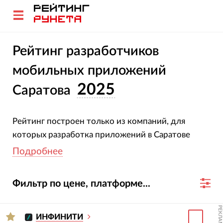
Рейтинг разработчиков
мобильных приложений
2025
Саратова
Рейтинг построен только из компаний, для
которых разработка приложений в Саратове
является одной из основных услуг.
Подробнее
Чем больше оценок было поставлено
Фильтр по цене, платформе...
пользователями созданным компанией
приложениям и чем выше был средний балл –
РЕКЛАМА
тем выше разработчик в рейтинге.
ИНФИНИТИ