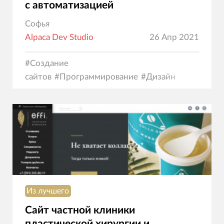
с автоматизацией
Софья
Alpaca Dev Studio
26 Апр 2021
#
Создание
сайтов
#
Программирование
#
Дизайн
Из лучшего
Сайт частной клиники
пластической хирургии и