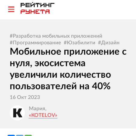
#
Разработка мобильных приложений
#
Программирование
#
Юзабилити
#
Дизайн
Мобильное приложение с
нуля, экосистема
увеличили количество
пользователей на 40%
16 Окт 2023
Мария,
«KOTELOV»