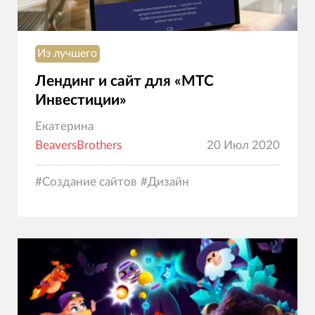
Из лучшего
Лендинг и сайт для «МТС
Инвестиции»
Екатерина
BeaversBrothers
20 Июл 2020
#
Создание сайтов
#
Дизайн