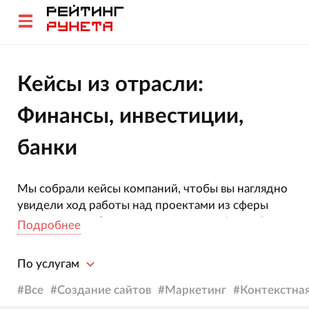
Кейсы из отрасли:
Финансы, инвестиции,
банки
Мы собрали кейсы компаний, чтобы вы наглядно
увидели ход работы над проектами из сферы
деятельности Финансы, инвестиции, банки. В
Подробнее
каждом из них описаны поставленные задачи,
пути их решения и полученные результаты.
По услугам
Подробное описание внутренней «кухни»
поможет вам разобраться в процессах и сделать
#
Все
#
Создание сайтов
#
Маркетинг
#
Контекстна
выводы об эффективности предложенных