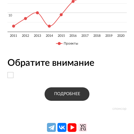
спецпредложениями; формировать более 20
10
10
различных отчетов по деятельности магазина.
2011
2012
2013
2014
2015
2016
2017
2018
2019
2020
Проекты
Обратите внимание
ПОДРОБНЕЕ
спонсор