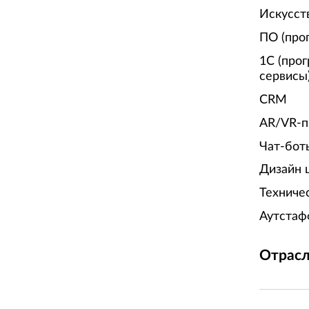
Искусст
ПО (про
1С (про
сервисы
CRM
AR/VR-п
Чат-бот
Дизайн 
Техниче
Аутстаф
Отрасл