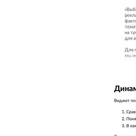
«Выб
рекл
факт
тема
на т
для 
Для 
мы и
пред
рекл
инст
собр
игро
Динам
перв
Виджет пок
Срав
Поня
В ка