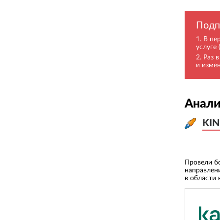
Подп
В пе
услуге 
Раз 
и изме
Анали
KIN
KIN
Провели б
направлен
в области 