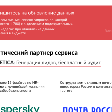
ишитесь на обновление данных
рвом письме: список запросов по каждой
(всего 1 780) с выделением подозрительных.
в неделю: про обновление данных
нения в виджете.
тический партнер сервиса
ETICA
ETICA
:
:
Генерация лидов, бесплатный аудит
Генерация лидов, бесплатный аудит
олее 15 флайтов по HR-
Сотрудничаем с главным почт
ию в крупнейшей компании
оператором России в контексте
кибербезопасности
таргете