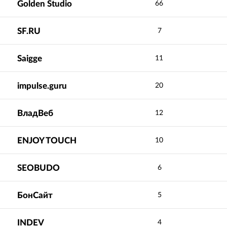
Golden Studio
66
SF.RU
7
Saigge
11
impulse.guru
20
ВладВеб
12
ENJOY TOUCH
10
SEOBUDO
6
БонСайт
5
INDEV
4