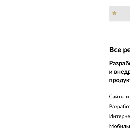
Все р
Разраб
и внед
продук
Сайты и
Разрабо
Интерне
Мобиль