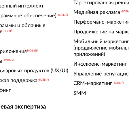
Таргетированная рекл
венный интеллект
Медийная реклама
НОВ
граммное обеспечение)
НОВЫЙ
Перформанс–маркети
граммы и облачные
)
Продвижение на марк
НОВЫЙ
Мобильный маркетин
(продвижение мобиль
риложения
НОВЫЙ
приложений)
ы
НОВЫЙ
Инфлюенс-маркетинг
цифровых продуктов (UX/UI)
Управление репутацие
ская поддержка
НОВЫЙ
CRM-маркетинг
НОВЫЙ
финг
SMM
евая экспертиза