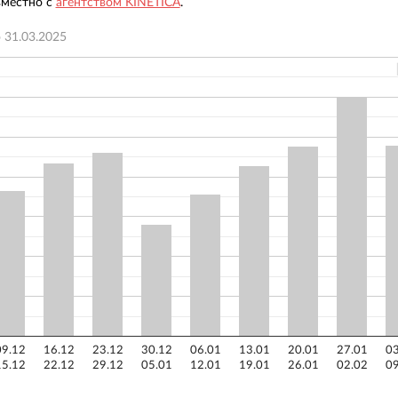
вместно с
агентством KINETICA
.
о
31.03.2025
09.12
16.12
23.12
30.12
06.01
13.01
20.01
27.01
03
15.12
22.12
29.12
05.01
12.01
19.01
26.01
02.02
09