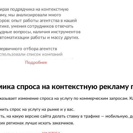
ирая подрядчика на контекстную
аму, мы анализировали много
оров: опыт работы агентства в нашей
тике, умения сотрудников отвечать
рудные вопросы, наличия инструментов
автоматизации работы и массу других.
первичного отбора агентств
спользовали список компаний
ставленных в рейтинге контекстной
Подробнее
амы на проекте „Рейтинг Рунета“. Этот
румент сэкономил кучу время, т.к.
ал в одном месте всех ключевых
ков рынка и предоставил возможность
ика спроса на контекстную рекламу 
ичного анализа».
азывает изменение спроса на услугу по коммерческим запросам. Ка
нить спрос на услугу на рынке и у вас.
ть, на какую версию сайта делать ставку в трафике — мобильную, д
ких регионах лучше искать заказчиков.