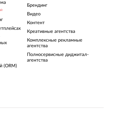
ама
Брендинг
ЫЙ
Видео
нг
Контент
етплейсах
Креативные агентства
г
Комплексные рекламные
ных
агентства
Полносервисные диджитал-
агентства
й (ORM)