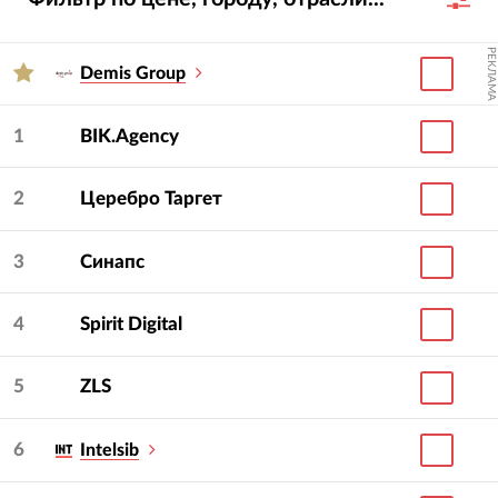
РЕКЛАМА
Demis Group
1
BIK.Agency
2
Церебро Таргет
3
Синапс
4
Spirit Digital
5
ZLS
6
Intelsib