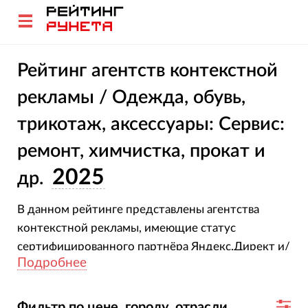
Рейтинг агентств контекстной
рекламы / Одежда, обувь,
трикотаж, аксессуары: Сервис:
ремонт, химчистка, прокат и
2025
др.
В данном рейтинге представлены агентства
контекстной рекламы, имеющие статус
сертифицированного партнёра Яндекс.Директ и/
Подробнее
или Google AdWords.
Фильтр по цене, городу, отрасли...