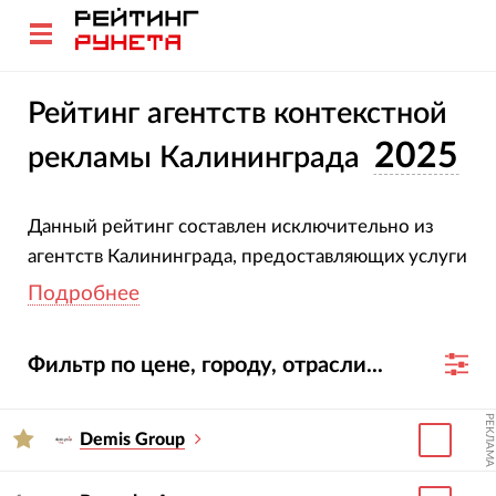
Рейтинг агентств контекстной
2025
рекламы Калининграда
Данный рейтинг составлен исключительно из
агентств Калининграда, предоставляющих услуги
по проведению контекстных кампаний. Все
Подробнее
компании-участники рейтинга прошли
сертификацию в Яндекс.Директ и/или Google
Фильтр по цене, городу, отрасли...
AdWords, однако определяющее значение при
подсчете результатов имеет количество
РЕКЛАМА
персональных сертификатов их сотрудников.
Demis Group
Изучайте карточки и сайты участников рейтинга
и получите данные сразу обо всех значимых