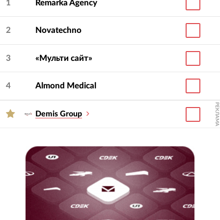
1
Remarka Agency
игроках рынка контекстной рекламы.
С помощью блока «Фильтр по бюджету»,
2
Novatechno
расположенного справа, вы можете составлять
списки агентств, подходящих вам по бюджету, а
3
«Мульти сайт»
потом, не тратя лишнего времени, организовать
между ними тендер. Попробуйте, это
4
Almond Medical
совершенно бесплатно!
РЕКЛАМА
Demis Group