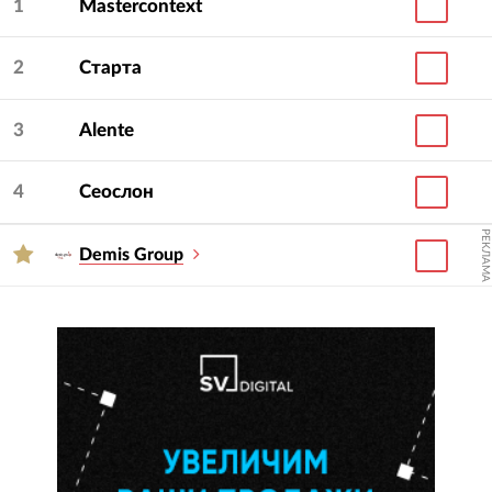
1
Mastercontext
всех значимых игроках рынка контекстной
рекламы.
2
Старта
С помощью фильтра по размеру бюджета,
расположенного справа, вы можете составлять
3
Alente
списки агентств, подходящих вам по бюджету, а
потом за минуту провести между ними тендер.
4
Сеослон
Попробуйте, это займет буквально минуту!
РЕКЛАМА
Demis Group