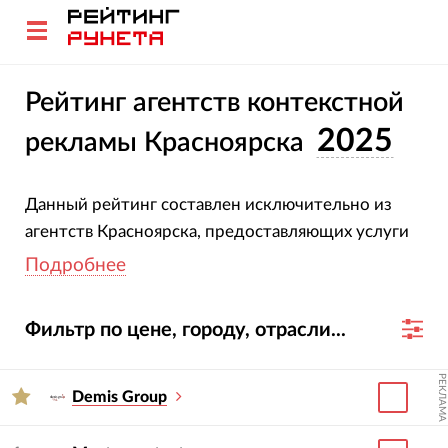
Рейтинг агентств контекстной
2025
рекламы Красноярска
Данный рейтинг составлен исключительно из
агентств Красноярска, предоставляющих услуги
по проведению контекстных кампаний. Все
Подробнее
компании-участники рейтинга прошли
сертификацию в Яндекс.Директ и/или Google
Фильтр по цене, городу, отрасли...
AdWords, однако определяющее значение имеет
общее количество персональных сертификатов
РЕКЛАМА
их сотрудников.
Demis Group
Кликайте по названиям агентств-участников
рейтинга и получите представление сразу обо