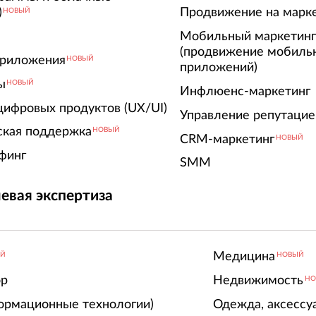
)
Продвижение на марк
НОВЫЙ
Мобильный маркетин
(продвижение мобиль
риложения
НОВЫЙ
приложений)
ы
НОВЫЙ
Инфлюенс-маркетинг
цифровых продуктов (UX/UI)
Управление репутацие
ская поддержка
НОВЫЙ
CRM-маркетинг
НОВЫЙ
финг
SMM
евая экспертиза
Медицина
ЫЙ
НОВЫЙ
ор
Недвижимость
НО
ормационные технологии)
Одежда, аксессу