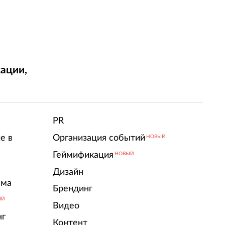
ации,
т
PR
е в
Организация событий
НОВЫЙ
Геймификация
НОВЫЙ
Дизайн
ама
Брендинг
ЫЙ
Видео
нг
Контент