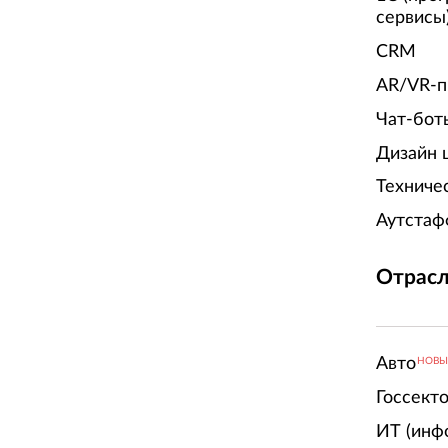
сервисы
CRM
AR/VR-п
Чат-бот
Дизайн 
Техниче
Аутстаф
Отрасл
Авто
НОВ
Госсект
ИТ (инф