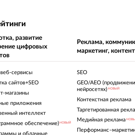
ейтинги
отка, развитие
Реклама, коммуник
рение цифровых
маркетинг, контен
тов
 веб-сервисы
SEO
тка сайтов+SEO
GEO/AEO (продвижени
нейросетях)
НОВЫЙ
т-магазины
Контекстная реклама
ные приложения
Таргетированная рекл
венный интеллект
Медийная реклама
НОВ
граммное обеспечение)
НОВЫЙ
Перформанс–маркети
граммы и облачные