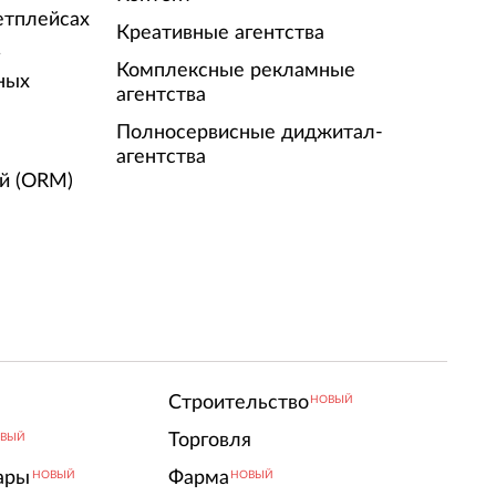
етплейсах
Креативные агентства
г
Комплексные рекламные
ных
агентства
Полносервисные диджитал-
агентства
й (ORM)
Строительство
НОВЫЙ
Торговля
ВЫЙ
ары
Фарма
НОВЫЙ
НОВЫЙ