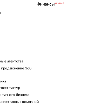
Финансы
НОВЫЙ
ь
ные агентства
 продвижение 360
чика
госструктур
крупного бизнеса
иностранных компаний