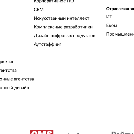
Корпоративное ПО
и
Отраслевая э
CRM
ИТ
Искусственный интеллект
Еком
Комплексные разработчики
Промышленн
Дизайн цифровых продуктов
Аутстаффинг
ркетинг
гентства
нные агентства
онный дизайн