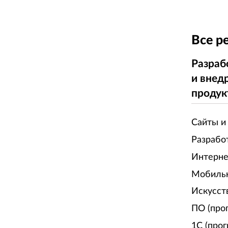
Все р
Разраб
и внед
продук
Сайты и
Разрабо
Интерне
Мобиль
Искусст
ПО (про
1С (про