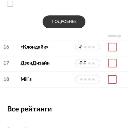
ПОДРОБНЕЕ
спонсор
16
«Клондайк»
₽
•••
17
ДзенДизайн
₽₽
••
18
Mil`s
••••
Все рейтинги