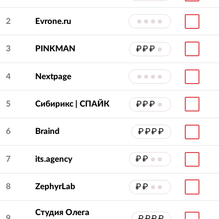
2
Evrone.ru
••••
3
PINKMAN
₽₽₽
•
4
Nextpage
••••
5
Сибирикс | СПАЙК
₽₽₽
•
6
Braind
₽₽₽₽
7
its.agency
₽₽
••
8
ZephyrLab
₽₽
••
Студия Олега
9
₽₽₽₽