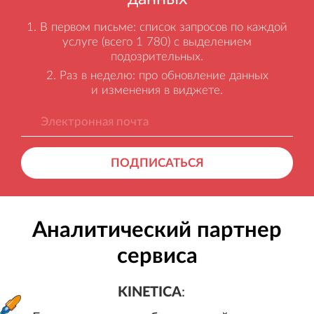
В первом письме: список запросов по каждой
услуге (всего 1 780) с выделением
подозрительных.
Раз в неделю: про обновление данных
и изменения в виджете.
ПОДПИСАТЬСЯ
Аналитический партнер
сервиса
KINETICA
:
Генерация лидов, бесплатный а
KINETICA
: