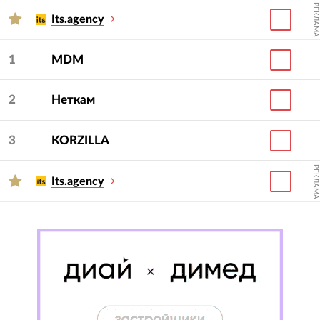
РЕКЛАМА
Для подбора подрядчика используйте фильтры
Its.agency
— стоимость, сферу и другие.
1
MDM
2
Неткам
3
KORZILLA
РЕКЛАМА
Its.agency