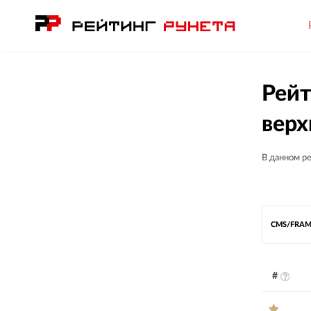
Рейт
верх
В данном р
CMS/FRA
#