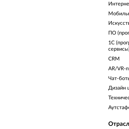
Интерне
Мобиль
Искусст
ПО (про
1С (про
сервисы
CRM
AR/VR-п
Чат-бот
Дизайн 
Техниче
Аутстаф
Отрасл