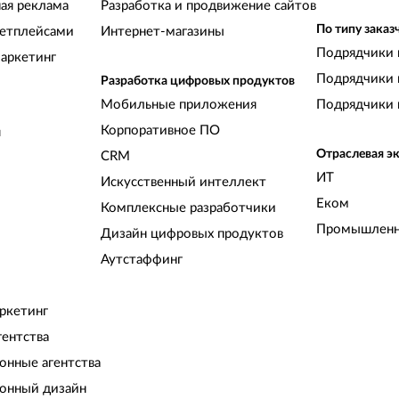
ная реклама
Разработка и продвижение сайтов
По типу заказ
кетплейсами
Интернет-магазины
Подрядчики 
аркетинг
Подрядчики 
Разработка цифровых продуктов
Мобильные приложения
Подрядчики 
Корпоративное ПО
и
Отраслевая э
CRM
ИТ
Искусственный интеллект
Еком
Комплексные разработчики
Промышленн
Дизайн цифровых продуктов
Аутстаффинг
ркетинг
гентства
нные агентства
онный дизайн