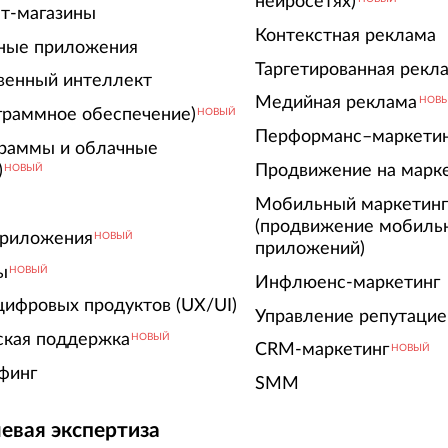
нейросетях)
т-магазины
Контекстная реклама
ные приложения
Таргетированная рекл
венный интеллект
Медийная реклама
НОВ
граммное обеспечение)
НОВЫЙ
Перформанс–маркети
граммы и облачные
)
Продвижение на марк
НОВЫЙ
Мобильный маркетин
(продвижение мобиль
риложения
НОВЫЙ
приложений)
ы
НОВЫЙ
Инфлюенс-маркетинг
цифровых продуктов (UX/UI)
Управление репутацие
ская поддержка
НОВЫЙ
CRM-маркетинг
НОВЫЙ
финг
SMM
евая экспертиза