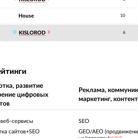
House
10
KISLOROD
6
ейтинги
отка, развитие
Реклама, коммуник
рение цифровых
маркетинг, контен
тов
 веб-сервисы
SEO
тка сайтов+SEO
GEO/AEO (продвижени
НОВЫЙ