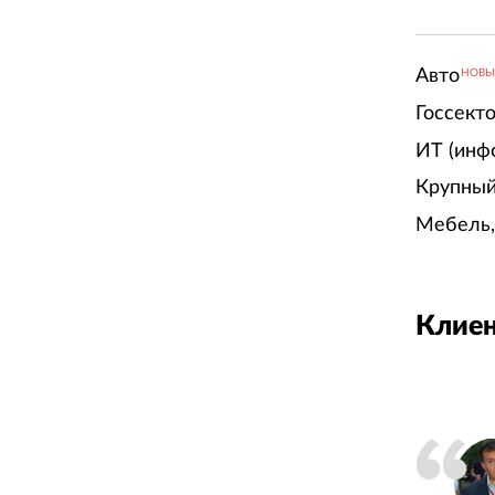
Авто
НОВ
Госсект
ИТ (инф
Крупный
Мебель,
Клиен