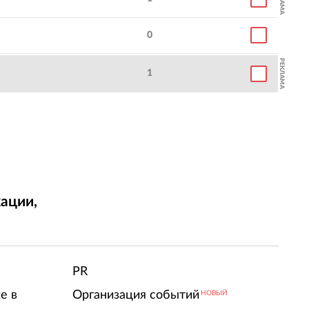
0
РЕКЛАМА
1
ации,
т
PR
е в
Организация событий
НОВЫЙ