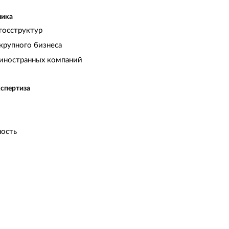
чика
госструктур
крупного бизнеса
иностранных компаний
кспертиза
ость