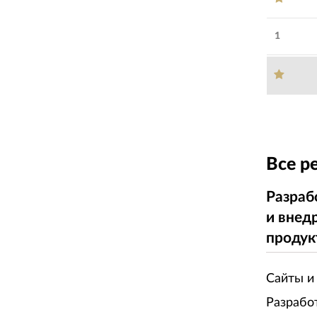
1
Все р
Разраб
и внед
продук
Сайты и
Разрабо