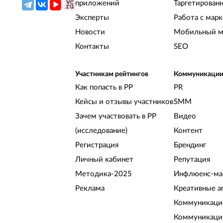
приложений
Таргетирован
Эксперты
Работа с мар
Новости
Мобильный м
Контакты
SEO
Участникам рейтингов
Коммуникаци
Как попасть в РР
PR
Кейсы и отзывы участников
SMM
Зачем участвовать в РР
Видео
(исследование)
Контент
Регистрация
Брендинг
Личный кабинет
Репутация
Методика-2025
Инфлюенс-ма
Реклама
Креативные а
Коммуникацио
Коммуникаци