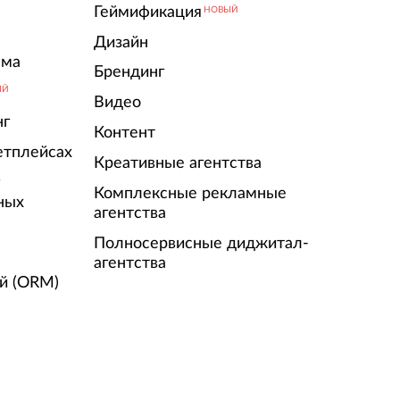
Геймификация
НОВЫЙ
Дизайн
ама
Брендинг
ЫЙ
Видео
нг
Контент
етплейсах
Креативные агентства
г
Комплексные рекламные
ных
агентства
Полносервисные диджитал-
агентства
й (ORM)