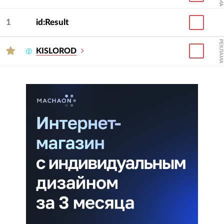
можете выбрать одного кандидата на разработку
интернет-магазина? Можно провести тендер
1
id:Result
между понравившимися компаниями, пометив
галочками нужные из них и нажав кнопку
РЕКЛАМА
KISLOROD
«Организовать тендер».