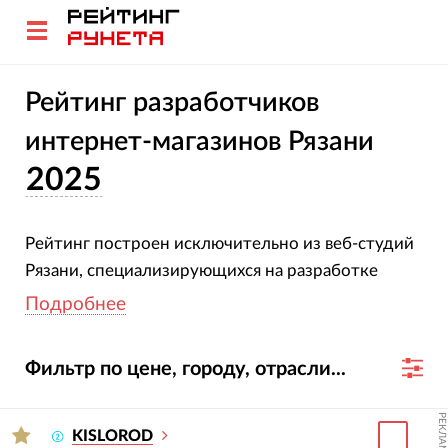
Рейтинг разработчиков
интернет-магазинов Рязани
2025
Рейтинг построен исключительно из веб-студий
Рязани, специализирующихся на разработке
интернет-магазинов. Чтобы предоставить вам
Подробнее
наиболее объективные данные, мы изучили 44
сайта, определив посещаемость каждого из них.
Фильтр по цене, городу, отрасли...
Переходите на карточки и сайты участников
РЕКЛАМА
рейтинга и изучайте студии более детально. Не
KISLOROD