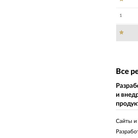
1
Все р
Разраб
и внед
продук
Сайты и
Разрабо