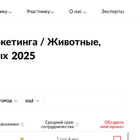
ику
Участнику
О нас
Эксперты
ркетинга / Животные,
ых
2025
ГОРОД
ЕЩЁ
Средний срок
Обсудить
аказчики
сотрудничества
мой проект
РЕКЛАМА
1 год 4 мес