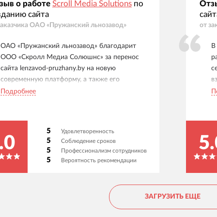
зыв о работе
Scroll Media Solutions
по
Отз
зданию сайта
сайт
заказчика
ОАО «Пружанский льнозавод»
от за
ОАО «Пружанский льнозавод» благодарит
В
ООО «Скролл Медиа Солюшнс» за перенос
р
сайта lenzavod-pruzhany.by на новую
с
современную платформу, а также его
в
доработку до требований законодательства
Л
Подробнее
П
Республики Беларусь. Сотрудники вашей
з
организации всегда были на связи и вносили
с
требуемые корректировки. По окончании
н
5
Удовлетворенность
тестирования были разработаны инструкции
Р
.0
5.
5
Соблюдение сроков
для пользователей по добавлению и
д
5
Профессионализм сотрудников
изменению материалов сайта. Надеемся на
в
5
Вероятность рекомендации
плодотворное сотрудничество в дальнейшем.
р
Желаем Вашей компании процветания и
в
дальнейших успехов.
з
ЗАГРУЗИТЬ ЕЩЕ
«