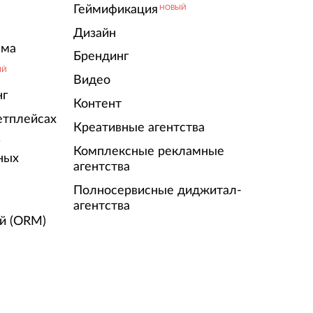
Геймификация
НОВЫЙ
Дизайн
ама
Брендинг
ЫЙ
Видео
нг
Контент
етплейсах
Креативные агентства
г
Комплексные рекламные
ных
агентства
Полносервисные диджитал-
агентства
й (ORM)