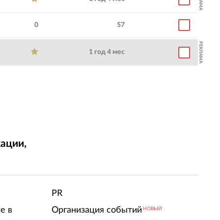
0
57
РЕКЛАМА
1 год 4 мес
ации,
т
PR
е в
Организация событий
НОВЫЙ