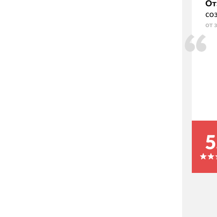
От
со
от 
5