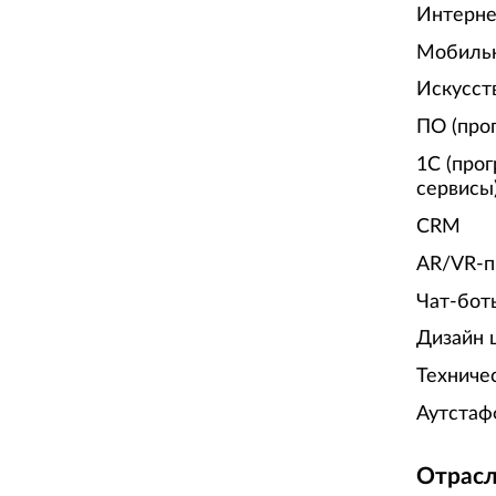
Интерне
Мобиль
Искусст
ПО (про
1С (про
сервисы
CRM
AR/VR-п
Чат-бот
Дизайн 
Техниче
Аутстаф
Отрасл