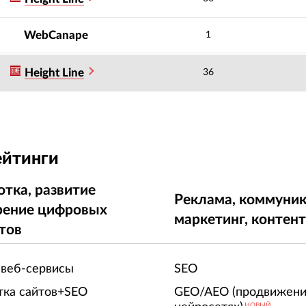
WebCanape
1
Height Line
36
ейтинги
отка, развитие
Реклама, коммуник
рение цифровых
маркетинг, контен
тов
 веб-сервисы
SEO
тка сайтов+SEO
GEO/AEO (продвижени
НОВЫЙ