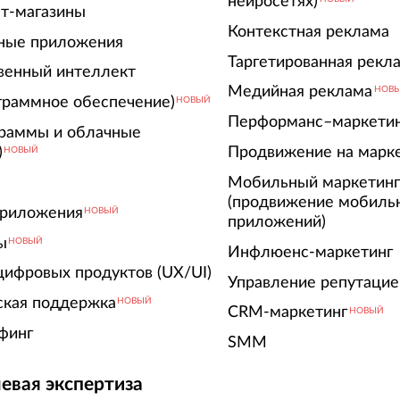
нейросетях)
т-магазины
Контекстная реклама
ные приложения
Таргетированная рекл
венный интеллект
Медийная реклама
НОВ
граммное обеспечение)
НОВЫЙ
Перформанс–маркети
граммы и облачные
)
Продвижение на марк
НОВЫЙ
Мобильный маркетин
(продвижение мобиль
риложения
НОВЫЙ
приложений)
ы
НОВЫЙ
Инфлюенс-маркетинг
цифровых продуктов (UX/UI)
Управление репутацие
ская поддержка
НОВЫЙ
CRM-маркетинг
НОВЫЙ
финг
SMM
евая экспертиза