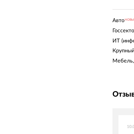
Авто
НОВ
Госсект
ИТ (инф
Крупный
Мебель,
Отзыв
10.