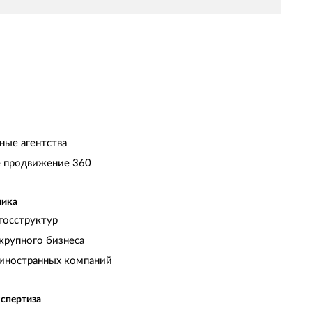
ные агентства
 продвижение 360
чика
госструктур
крупного бизнеса
иностранных компаний
кспертиза