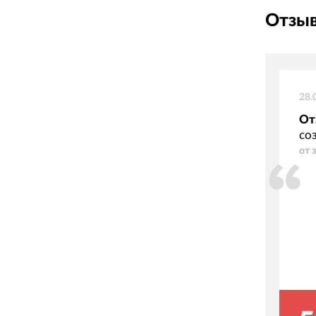
Отзыв
28.
От
со
от 