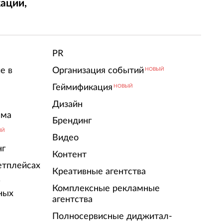
ации,
т
PR
е в
Организация событий
НОВЫЙ
Геймификация
НОВЫЙ
Дизайн
ама
Брендинг
ЫЙ
Видео
нг
Контент
етплейсах
Креативные агентства
г
Комплексные рекламные
ных
агентства
Полносервисные диджитал-