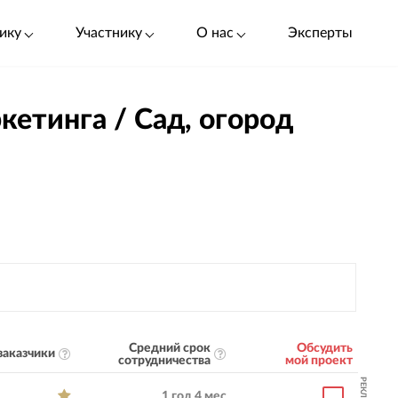
ику
Участнику
О нас
Эксперты
кетинга / Сад, огород
Средний срок
Обсудить
заказчики
сотрудничества
мой проект
РЕКЛАМА
1 год 4 мес