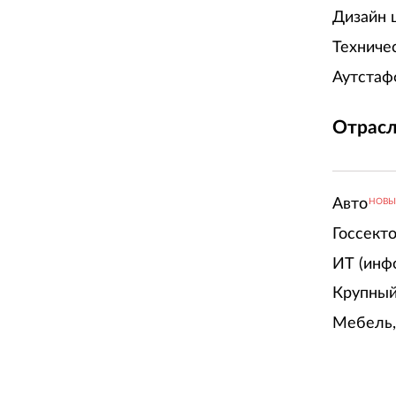
Дизайн 
Техниче
Аутстаф
Отрасл
Авто
НОВ
Госсект
ИТ (инф
Крупный
Мебель,