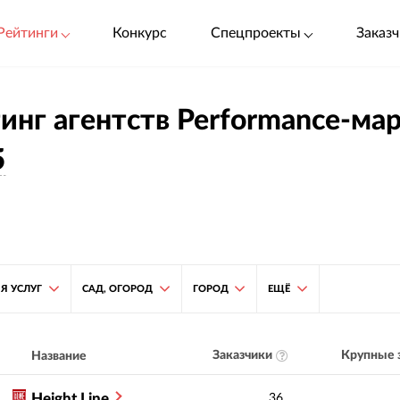
Рейтинги
Конкурс
Спецпроекты
Заказч
инг агентств Performance-мар
5
Я УСЛУГ
САД, ОГОРОД
ГОРОД
ЕЩЁ
Заказчики
Крупные 
Название
Height Line
36