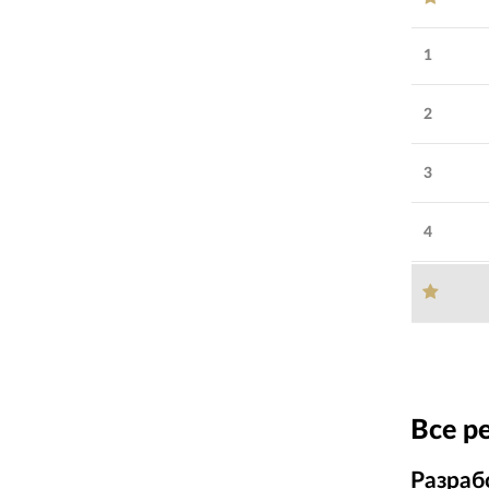
1
2
3
4
Все р
Разраб