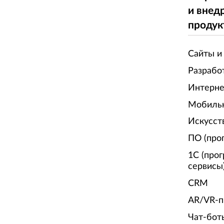
и внед
продук
Сайты и
Разрабо
Интерне
Мобиль
Искусст
ПО (про
1С (про
сервисы
CRM
AR/VR-п
Чат-бот