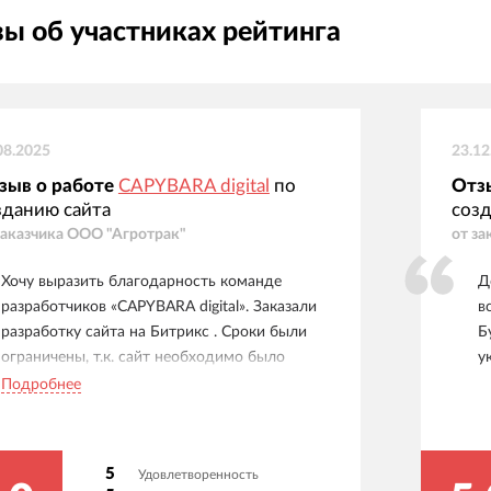
ы об участниках рейтинга
08.2025
23.12
зыв о работе
CAPYBARA digital
по
Отз
зданию сайта
созд
заказчика
ООО "Агротрак"
от за
Хочу выразить благодарность команде
Д
разработчиков «CAPYBARA digital». Заказали
в
разработку сайта на Битрикс . Сроки были
Б
ограничены, т.к. сайт необходимо было
у
запустить в максимально ускоренном режиме,
Подробнее
чтобы не нарваться на штрафные санкции
дилерского соглашения. Разработчик
выполнил все точно в оговоренные сроки, без
5
Удовлетворенность
каких-либо промедлений. Сотрудники