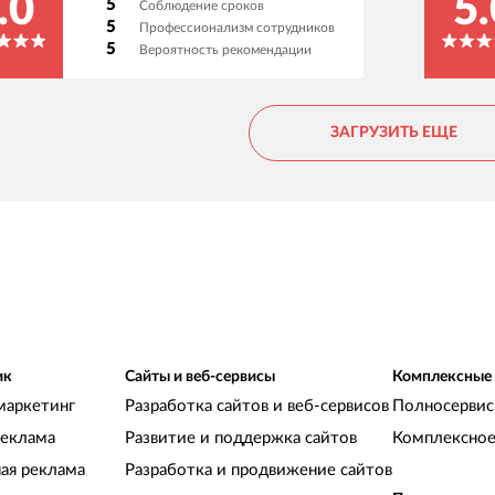
.0
5.
5
Соблюдение сроков
CAPYBARA digital» продемонстрировали
5
Профессионализм сотрудников
способность гибко и своевременно
5
Вероятность рекомендации
реагировать на наши запросы, давать
рекомендации и обосновывать их. Очень
приятно работать с таким подходом к делу.
ЗАГРУЗИТЬ ЕЩЕ
Однозначно рекомендуем.
ик
Сайты и веб-сервисы
Комплексные
маркетинг
Разработка сайтов и веб-сервисов
Полносервис
реклама
Развитие и поддержка сайтов
Комплексное
ная реклама
Разработка и продвижение сайтов