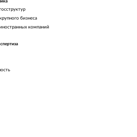
чика
госструктур
крупного бизнеса
иностранных компаний
кспертиза
ость