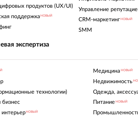
цифровых продуктов (UX/UI)
Управление репутацие
ская поддержка
НОВЫЙ
CRM-маркетинг
НОВЫЙ
финг
SMM
евая экспертиза
Медицина
ЫЙ
НОВЫЙ
ор
Недвижимость
НО
ормационные технологии)
Одежда, аксессу
 бизнес
Питание
НОВЫЙ
 интерьер
Промышленност
НОВЫЙ