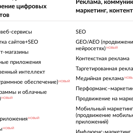
Реклама, коммуник
рение цифровых
маркетинг, контен
тов
 веб-сервисы
SEO
тка сайтов+SEO
GEO/AEO (продвижени
нейросетях)
НОВЫЙ
т-магазины
Контекстная реклама
ные приложения
Таргетированная рекл
венный интеллект
Медийная реклама
НОВ
граммное обеспечение)
НОВЫЙ
Перформанс–маркети
граммы и облачные
)
Продвижение на марк
НОВЫЙ
Мобильный маркетин
(продвижение мобиль
риложения
НОВЫЙ
приложений)
ы
НОВЫЙ
Инфлюенс-маркетинг