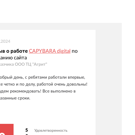
.2024
ыв о работе
CAPYBARA digital
по
анию сайта
казчика
ООО ТЦ "Агрит"
обрый день, с ребятами работали впервые,
се четко и по делу, работой очень довольны!
удем рекомендовать! Все выполнено в
казанные сроки.
5
Удовлетворенность