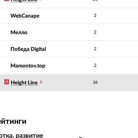
WebCanape
2
Мелло
2
Победа Digital
2
Mamontov.top
2
Height Line
36
ейтинги
отка, развитие