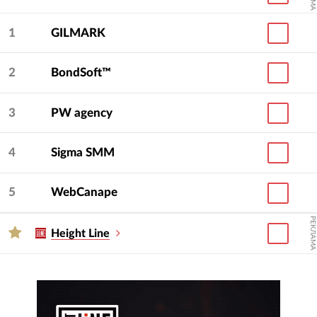
1
GILMARK
2
BondSoft™
3
PW agency
4
Sigma SMM
5
WebCanape
РЕКЛАМА
Height Line