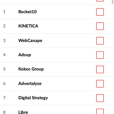
1
Rocket10
2
KINETICA
3
WebCanape
4
Adsup
5
Kokoc Group
6
Advertalyze
7
Digital Strategy
8
Libre