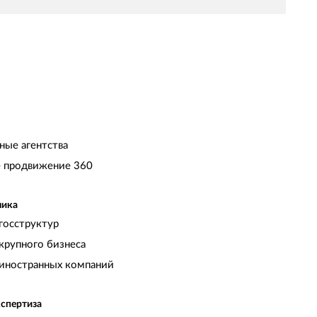
ные агентства
 продвижение 360
чика
госструктур
крупного бизнеса
иностранных компаний
кспертиза