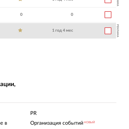
0
0
РЕКЛАМА
1 год 4 мес
ации,
т
PR
е в
Организация событий
НОВЫЙ