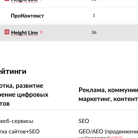
ПроКонтекст
1
Height Line
36
ейтинги
отка, развитие
Реклама, коммуник
рение цифровых
маркетинг, контен
тов
 веб-сервисы
SEO
тка сайтов+SEO
GEO/AEO (продвижени
НОВЫЙ