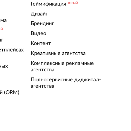
Геймификация
НОВЫЙ
Дизайн
ама
Брендинг
ЫЙ
Видео
нг
Контент
етплейсах
Креативные агентства
г
Комплексные рекламные
ных
агентства
Полносервисные диджитал-
агентства
й (ORM)