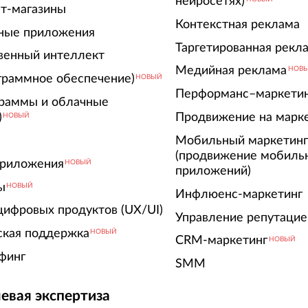
нейросетях)
т-магазины
Контекстная реклама
ные приложения
Таргетированная рекл
венный интеллект
Медийная реклама
НОВ
граммное обеспечение)
НОВЫЙ
Перформанс–маркети
граммы и облачные
)
Продвижение на марк
НОВЫЙ
Мобильный маркетин
(продвижение мобиль
риложения
НОВЫЙ
приложений)
ы
НОВЫЙ
Инфлюенс-маркетинг
цифровых продуктов (UX/UI)
Управление репутацие
ская поддержка
НОВЫЙ
CRM-маркетинг
НОВЫЙ
финг
SMM
евая экспертиза