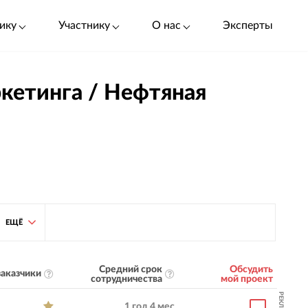
ику
Участнику
О нас
Эксперты
ркетинга / Нефтяная
ЕЩЁ
Средний срок
Обсудить
аказчики
сотрудничества
мой проект
РЕКЛАМА
1 год 4 мес