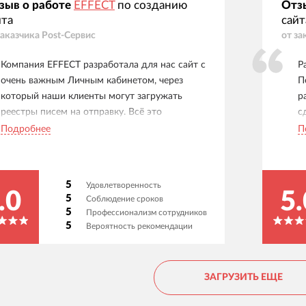
зыв о работе
EFFECT
по созданию
Отз
йта
сайт
заказчика
Post-Сервис
от за
Компания EFFECT разработала для нас сайт с
Р
очень важным Личным кабинетом, через
П
который наши клиенты могут загружать
р
реестры писем на отправку. Всё это
с
интегрировано с нашей 1С, которую также
п
Подробнее
П
дорабатывали под наши нужды. Ребята
н
огромные молодцы и профессионалы.
н
Работаем уже много лет, тех. поддержка
в
5
Удовлетворенность
всегда на связи, никогда ни в чем не
с
.0
5.
5
Соблюдение сроков
отказывают, всегда советуют как лучше. При
п
5
Профессионализм сотрудников
этом ценник за час работы у них очень
б
5
Вероятность рекомендации
приемлемый. Советуем!
с
п
п
ЗАГРУЗИТЬ ЕЩЕ