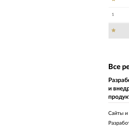
1
Все р
Разраб
и внед
продук
Сайты и
Разрабо