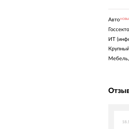
Авто
НОВ
Госсект
ИТ (инф
Крупный
Мебель,
Отзыв
18.