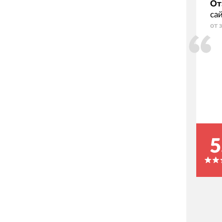
От
са
от 
5