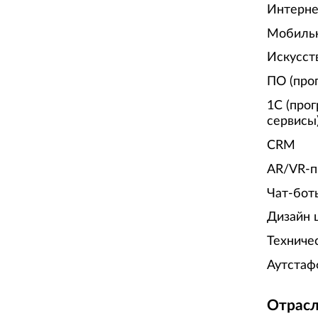
Интерне
Мобиль
Искусст
ПО (про
1С (про
сервисы
CRM
AR/VR-п
Чат-бот
Дизайн 
Техниче
Аутстаф
Отрасл