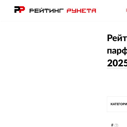
Рейт
парф
202
КАТЕГОРИ
#