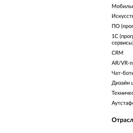
Мобиль
Искусст
ПО (про
1С (про
сервисы
CRM
AR/VR-п
Чат-бот
Дизайн 
Техниче
Аутстаф
Отрасл