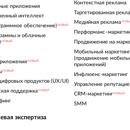
Контекстная реклама
ные приложения
Таргетированная рекл
венный интеллект
Медийная реклама
НОВ
граммное обеспечение)
НОВЫЙ
Перформанс–маркети
граммы и облачные
)
Продвижение на марк
НОВЫЙ
Мобильный маркетин
(продвижение мобиль
риложения
НОВЫЙ
приложений)
ы
НОВЫЙ
Инфлюенс-маркетинг
цифровых продуктов (UX/UI)
Управление репутацие
ская поддержка
НОВЫЙ
CRM-маркетинг
НОВЫЙ
финг
SMM
евая экспертиза