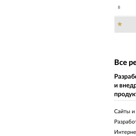
8
Все р
Разраб
и внед
продук
Сайты и
Разрабо
Интерне