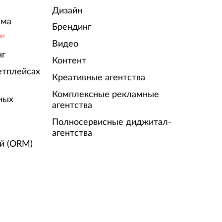
Дизайн
ама
Брендинг
ЫЙ
Видео
нг
Контент
етплейсах
Креативные агентства
г
Комплексные рекламные
ных
агентства
Полносервисные диджитал-
агентства
й (ORM)