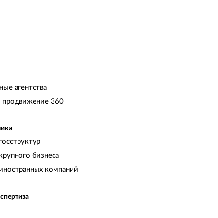
омогает нам в развитие бизнеса. СПАСИБО
ные агентства
 продвижение 360
чика
госструктур
крупного бизнеса
иностранных компаний
кспертиза