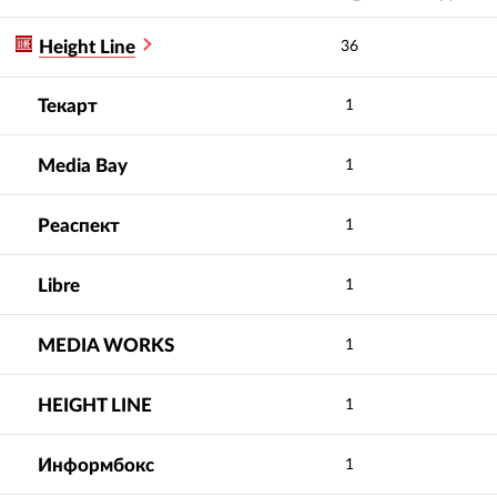
Height Line
36
Текарт
1
Media Bay
1
Реаспект
1
Libre
1
MEDIA WORKS
1
HEIGHT LINE
1
Информбокс
1