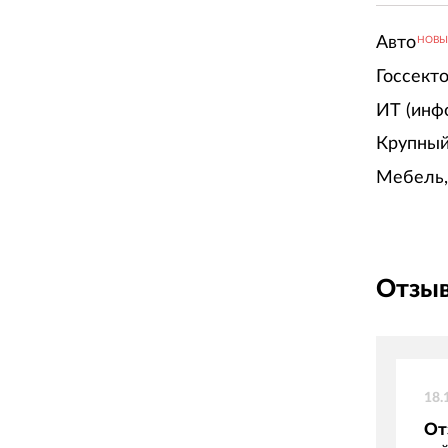
Авто
НОВ
Госсект
ИТ (инф
Крупный
Мебель,
Отзыв
18.
От