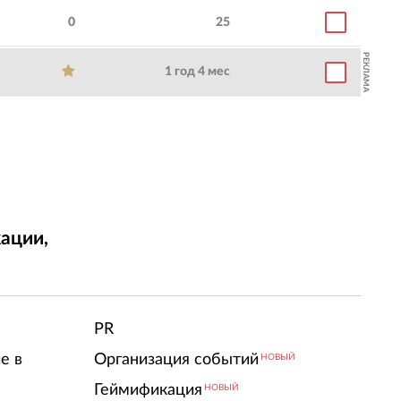
0
25
РЕКЛАМА
1 год 4 мес
ации,
т
PR
е в
Организация событий
НОВЫЙ
Геймификация
НОВЫЙ