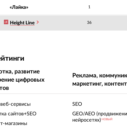
«Лайка»
1
Height Line
36
ейтинги
отка, развитие
Реклама, коммуник
рение цифровых
маркетинг, контен
тов
 веб-сервисы
SEO
тка сайтов+SEO
GEO/AEO (продвижени
нейросетях)
НОВЫЙ
т-магазины