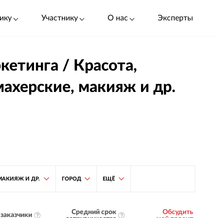
ику
Участнику
О нас
Эксперты
кетинга / Красота,
махерские, макияж и др.
МАКИЯЖ И ДР.
ГОРОД
ЕЩЁ
Средний срок
Обсудить
заказчики