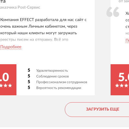
йта
от за
заказчика
Post-Сервис
Х
Компания EFFECT разработала для нас сайт с
с
очень важным Личным кабинетом, через
с
который наши клиенты могут загружать
н
реестры писем на отправку. Всё это
н
П
интегрировано с нашей 1С, которую также
м
Подробнее
дорабатывали под наши нужды. Ребята
в
огромные молодцы и профессионалы.
м
Работаем уже много лет, тех. поддержка
к
5
Удовлетворенность
всегда на связи, никогда ни в чем не
В
.0
5.
5
Соблюдение сроков
отказывают, всегда советуют как лучше. При
н
5
Профессионализм сотрудников
этом ценник за час работы у них очень
с
5
Вероятность рекомендации
приемлемый. Советуем!
р
а
н
ЗАГРУЗИТЬ ЕЩЕ
К
м
н