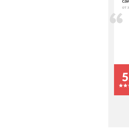
са
от 
5