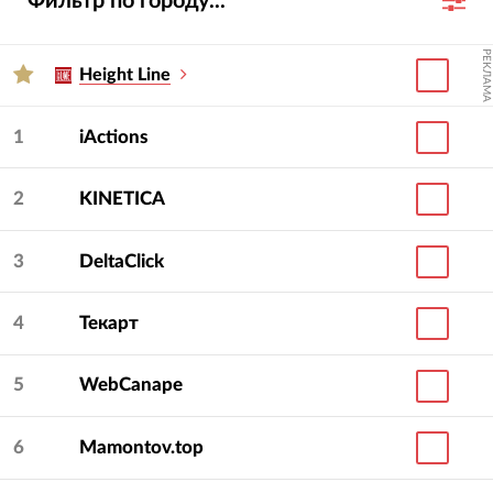
Фильтр по городу...
РЕКЛАМА
Height Line
1
iActions
2
KINETICA
3
DeltaClick
4
Текарт
5
WebCanape
6
Mamontov.top