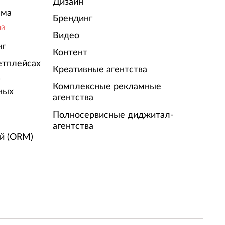
Дизайн
ама
Брендинг
ЫЙ
Видео
нг
Контент
етплейсах
Креативные агентства
г
Комплексные рекламные
ных
агентства
Полносервисные диджитал-
агентства
й (ORM)