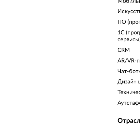
Мобиль
Искусст
ПО (про
1С (про
сервисы
CRM
AR/VR-п
Чат-бот
Дизайн 
Техниче
Аутстаф
Отрасл