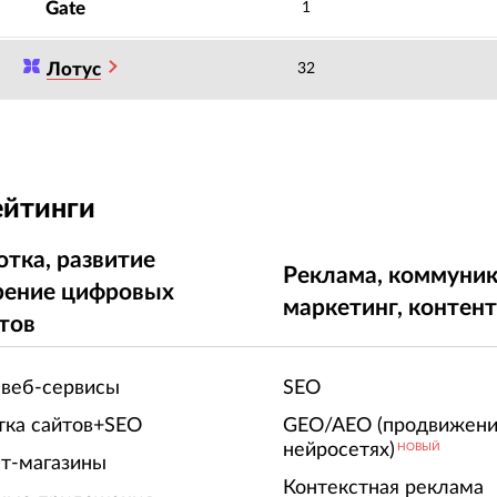
Gate
1
Лотус
32
ейтинги
отка, развитие
Реклама, коммуник
рение цифровых
маркетинг, контен
тов
 веб-сервисы
SEO
тка сайтов+SEO
GEO/AEO (продвижени
нейросетях)
НОВЫЙ
т-магазины
Контекстная реклама