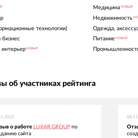
Медицина
ЫЙ
НОВЫЙ
ор
Недвижимость
НО
ормационные технологии)
Одежда, аксессу
 бизнес
Питание
НОВЫЙ
 интерьер
Промышленност
НОВЫЙ
ы об участниках рейтинга
11.2023
08.11
зыв о работе
LUXAR GROUP
по
Отз
зданию сайта
созд