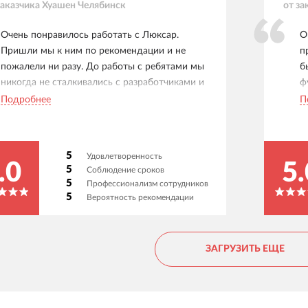
заказчика
Хуашен Челябинск
от за
Очень понравилось работать с Люксар.
О
Пришли мы к ним по рекомендации и не
п
пожалели ни разу. До работы с ребятами мы
б
никогда не сталкивались с разработчиками и
ф
нам по сути не с чем сравнивать. Но для нас
д
Подробнее
П
были созданы такие комфортные условия
р
коммуникации, что мы всё понимали, потому
с
что с нами говорили на простом человеческом
р
5
Удовлетворенность
языке, без специализированных терминов,
л
.0
5.
5
Соблюдение сроков
каждое решение пояснялось очень подробно.
5
Профессионализм сотрудников
Мы довольны нашим небольшим, но очень
5
Вероятность рекомендации
хорошо работающим интернет-магазином.
Спасибо, Люксар!
ЗАГРУЗИТЬ ЕЩЕ