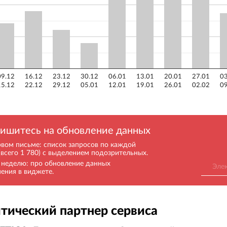
09.12
16.12
23.12
30.12
06.01
13.01
20.01
27.01
03
15.12
22.12
29.12
05.01
12.01
19.01
26.01
02.02
09
ишитесь на обновление данных
рвом письме: список запросов по каждой
(всего 1 780) с выделением подозрительных.
в неделю: про обновление данных
нения в виджете.
тический партнер сервиса