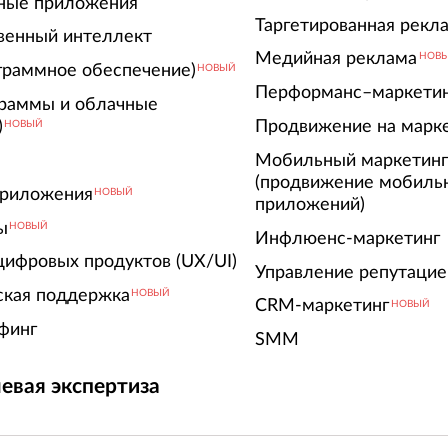
ные приложения
Таргетированная рекл
венный интеллект
Медийная реклама
НОВ
граммное обеспечение)
НОВЫЙ
Перформанс–маркети
граммы и облачные
)
Продвижение на марк
НОВЫЙ
Мобильный маркетин
(продвижение мобиль
риложения
НОВЫЙ
приложений)
ы
НОВЫЙ
Инфлюенс-маркетинг
цифровых продуктов (UX/UI)
Управление репутацие
ская поддержка
НОВЫЙ
CRM-маркетинг
НОВЫЙ
финг
SMM
евая экспертиза