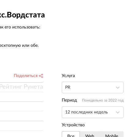
кс.Вордстата
к его использовать:
есктопную или обе.
Поделиться
Услуга
Рейтинг Рунета
PR
Период
Понедельно за 2022 год
12 последних недель
Устройство
Все
Web
Mobile