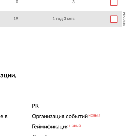
0
3
РЕКЛАМА
19
1 год 3 мес
ации,
т
PR
е в
Организация событий
НОВЫЙ
Геймификация
НОВЫЙ