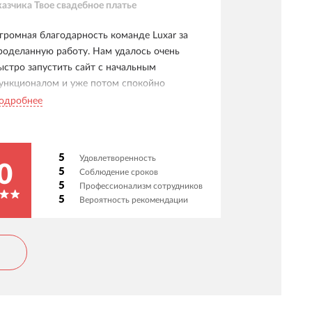
казчика
Твое свадебное платье
громная благодарность команде Luxar за
роделанную работу. Нам удалось очень
ыстро запустить сайт с начальным
ункционалом и уже потом спокойно
орабатывать сайт под наши задачи. Спасибо
одробнее
ебятам, что нашли время взять наш проект в
вой плотный график. Очень приятно
аботать и работаем до сих пор. Уже более 4
5
Удовлетворенность
ет.
0
5
Соблюдение сроков
5
Профессионализм сотрудников
5
Вероятность рекомендации