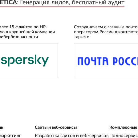
ETICA
ETICA
:
:
Генерация лидов, бесплатный аудит
Генерация лидов, бесплатный аудит
олее 15 флайтов по HR-
Сотрудничаем с главным почт
ию в крупнейшей компании
оператором России в контексте
кибербезопасности
таргете
ик
Сайты и веб-сервисы
Комплексные
маркетинг
Разработка сайтов и веб-сервисов
Полносервис