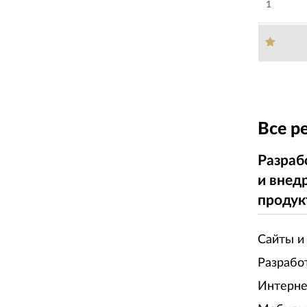
1
Все р
Разраб
и внед
продук
Сайты и
Разрабо
Интерне