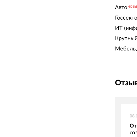
Авто
НОВ
Госсект
ИТ (инф
Крупный
Мебель,
Отзыв
08.
От
со