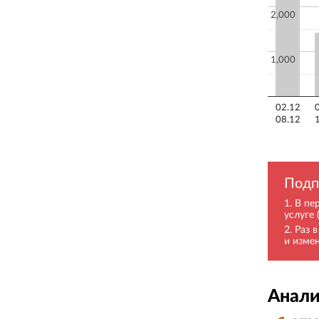
2,000
1,000
02.12
08.12
Подп
В пе
услуге 
Раз 
и изме
Анали