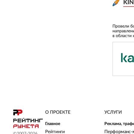
KIN
KIN
Провели б
направлен
в области 
О ПРОЕКТЕ
УСЛУГИ
Главное
Реклама, траф
Рейтинги
Перформанс-
©2007-
2026