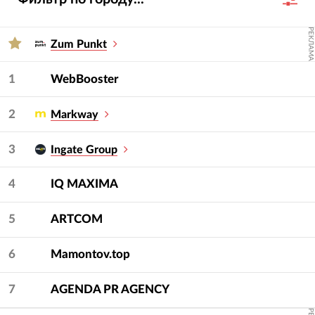
их проектов, услуг, отраслевой экспертизы и
достижений за 2023-2024 гг.
РЕКЛАМА
Zum Punkt
Для подбора подрядчика используйте фильтры
— услугу и сферу.
1
WebBooster
2
Markway
3
Ingate Group
4
IQ МAXIMA
5
ARTCOM
6
Mamontov.top
7
AGENDA PR AGENCY