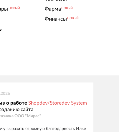
ары
Фарма
НОВЫЙ
НОВЫЙ
Финансы
НОВЫЙ
ь
.2026
ыв о работе
Shopdev/Storedev System
озданию сайта
казчика
ООО "Мирас"
очу выразить огромную благодарность Илье