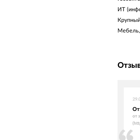
ИТ (инф
Крупный
Мебель,
Отзыв
29.
От
от 
(ht