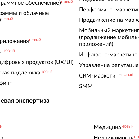
граммное обеспечение)
НОВЫЙ
Перформанс–маркети
граммы и облачные
)
Продвижение на марк
НОВЫЙ
Мобильный маркетин
(продвижение мобиль
риложения
НОВЫЙ
приложений)
ы
НОВЫЙ
Инфлюенс-маркетинг
цифровых продуктов (UX/UI)
Управление репутацие
ская поддержка
НОВЫЙ
CRM-маркетинг
НОВЫЙ
финг
SMM
евая экспертиза
Медицина
ЫЙ
НОВЫЙ
ор
Недвижимость
НО