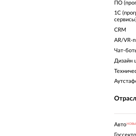
ПО (про
1С (про
сервисы
CRM
AR/VR-п
Чат-бот
Дизайн 
Техниче
Аутстаф
Отрасл
Авто
НОВ
Госсект