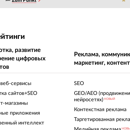
Zum Punkt
ейтинги
отка, развитие
Реклама, коммуник
рение цифровых
маркетинг, контен
тов
 веб-сервисы
SEO
тка сайтов+SEO
GEO/AEO (продвижени
нейросетях)
НОВЫЙ
т-магазины
Контекстная реклама
ные приложения
Таргетированная рекл
венный интеллект
Медийная реклама
НОВ