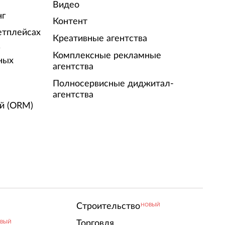
Видео
нг
Контент
етплейсах
Креативные агентства
г
Комплексные рекламные
ных
агентства
Полносервисные диджитал-
агентства
й (ORM)
Строительство
НОВЫЙ
Торговля
ВЫЙ