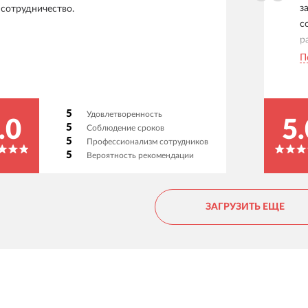
з
сотрудничество.
с
р
н
П
п
т
п
5
Удовлетворенность
н
.0
5.
5
Соблюдение сроков
и
5
Профессионализм сотрудников
п
5
Вероятность рекомендации
п
с
н
ЗАГРУЗИТЬ ЕЩЕ
п
б
о
к
п
и