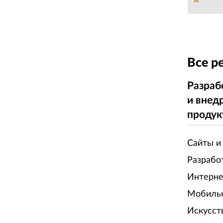
Все р
Разраб
и внед
продук
Сайты и
Разрабо
Интерне
Мобиль
Искусст