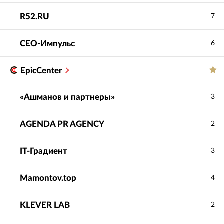
R52.RU
7
СЕО-Импульс
6
EpicCenter
«Ашманов и партнеры»
3
AGENDA PR AGENCY
2
IT-Градиент
3
Mamontov.top
4
KLEVER LAB
2