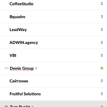
CoffeeStudio
2
Bquadro
3
LeadWay
2
ADWIN.agency
2
VBI
2
Demis Group
Сайтоник
2
Fruitful Solutions
2