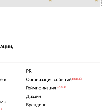
РЕКЛАМА
ации,
т
PR
е в
Организация событий
НОВЫЙ
Геймификация
НОВЫЙ
Дизайн
ама
Брендинг
ЫЙ