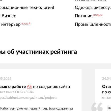
ормационные технологии)
Одежда, аксессу
 бизнес
Питание
НОВЫЙ
 интерьер
Промышленност
НОВЫЙ
ы об участниках рейтинга
05.2026
24.04
зыв о работе
АЕ
по созданию сайта
Отз
по с
заказчика
ООО «ЗСК»
от за
tps://cabinet.cmsmagazine.ru/projects
Х
Работаем уже не первый год. Благодарим за