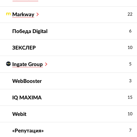
Markway
22
Победа Digital
6
ЗЕКСЛЕР
10
Ingate Group
5
WebBooster
3
IQ МAXIMA
15
Webit
10
«Репутация»
7