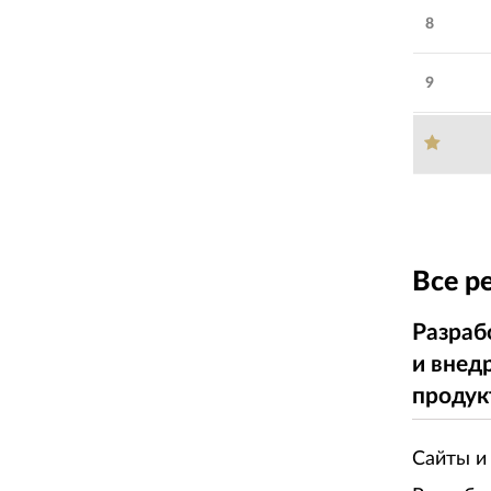
8
9
Все р
Разраб
и внед
продук
Сайты и