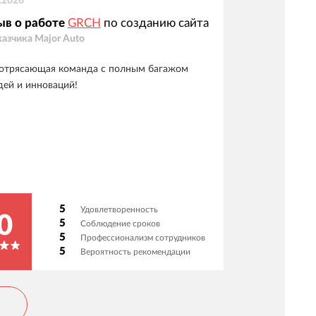
.2026
ыв о работе
GRCH
по созданию сайта
казчика
Major Auto
отрясающая команда с полным багажом
дей и инноваций!
5
Удовлетворенность
0
5
Соблюдение сроков
5
Профессионализм сотрудников
5
Вероятность рекомендации