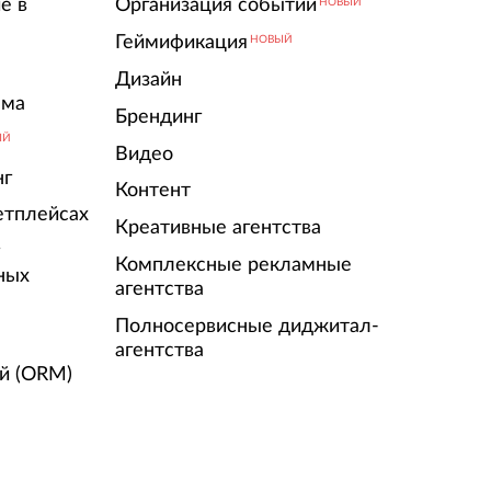
е в
Организация событий
НОВЫЙ
Геймификация
НОВЫЙ
Дизайн
ама
Брендинг
ЫЙ
Видео
нг
Контент
етплейсах
Креативные агентства
г
Комплексные рекламные
ных
агентства
Полносервисные диджитал-
агентства
й (ORM)