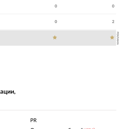
0
0
0
2
РЕКЛАМА
ации,
т
PR