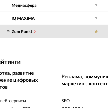
Медиасфера
1
IQ МAXIMA
1
Zum Punkt
ейтинги
отка, развитие
Реклама, коммуник
рение цифровых
маркетинг, контен
тов
 веб-сервисы
SEO