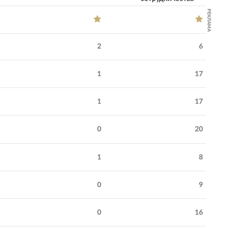
РЕКЛАМА
2
6
1
17
1
17
0
20
1
8
0
9
0
16