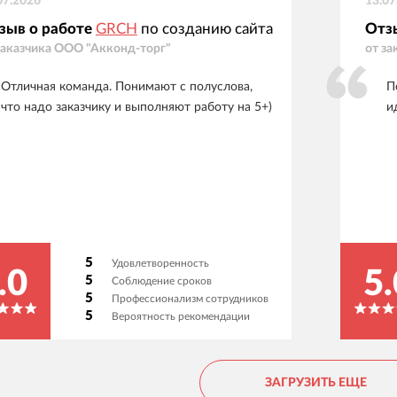
07.2026
13.07
зыв о работе
GRCH
по созданию сайта
Отз
заказчика
ООО "Акконд-торг"
от за
Отличная команда. Понимают с полуслова,
П
что надо заказчику и выполняют работу на 5+)
и
5
Удовлетворенность
.0
5.
5
Соблюдение сроков
5
Профессионализм сотрудников
5
Вероятность рекомендации
ЗАГРУЗИТЬ ЕЩЕ