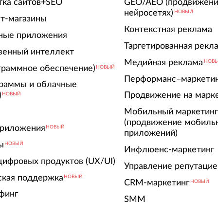
тка сайтов+SEO
GEO/AEO (продвижени
нейросетях)
НОВЫЙ
т-магазины
Контекстная реклама
ные приложения
Таргетированная рекл
венный интеллект
Медийная реклама
НОВ
граммное обеспечение)
НОВЫЙ
Перформанс–маркети
граммы и облачные
)
Продвижение на марк
НОВЫЙ
Мобильный маркетин
(продвижение мобиль
риложения
НОВЫЙ
приложений)
ы
НОВЫЙ
Инфлюенс-маркетинг
цифровых продуктов (UX/UI)
Управление репутацие
ская поддержка
НОВЫЙ
CRM-маркетинг
НОВЫЙ
финг
SMM