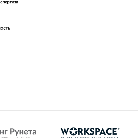
кспертиза
ость