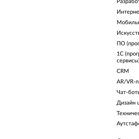
Разрабо
Интерне
Мобиль
Искусст
ПО (про
1С (про
сервисы
CRM
AR/VR-п
Чат-бот
Дизайн 
Техниче
Аутстаф