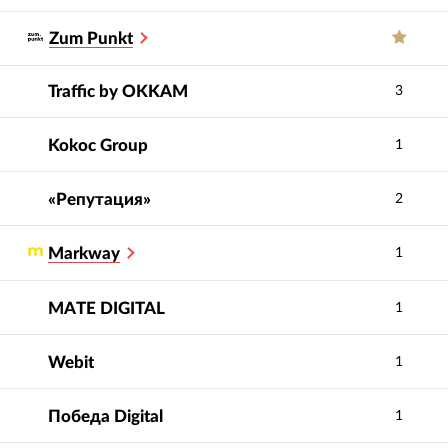
Zum Punkt
Traffic by OKKAM
3
Kokoc Group
1
«Репутация»
2
Markway
1
MATE DIGITAL
1
Webit
1
Победа Digital
1