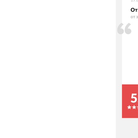
17.
От
от 
5