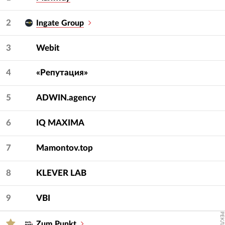
2
Ingate Group
3
Webit
4
«Репутация»
5
ADWIN.agency
6
IQ МAXIMA
7
Mamontov.top
8
KLEVER LAB
9
VBI
РЕКЛАМА
Zum Punkt