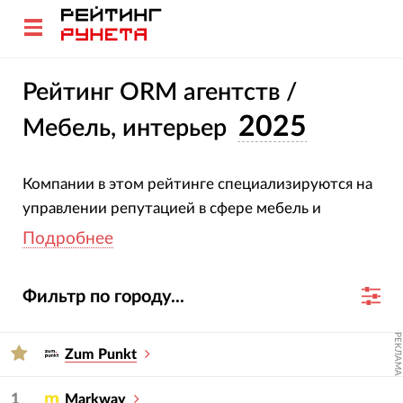
Рейтинг ORM агентств /
2025
Мебель, интерьер
Компании в этом рейтинге специализируются на
управлении репутацией в сфере мебель и
интерьер. Все участники подтвердили свою
Подробнее
специализацию и опыт. Оценка агентств основана
на глубоком анализе их проектов, услуг,
Фильтр по городу...
отраслевой экспертизы и достижений за 2023-
2024 гг.
РЕКЛАМА
Zum Punkt
Для подбора подрядчика используйте фильтры
— услугу и сферу.
1
Markway