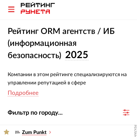
Рейтинг ORM агентств / ИБ
(информационная
2025
безопасность)
Компании в этом рейтинге специализируются на
управлении репутацией в сфере
информационной безопасности. Все участники
Подробнее
подтвердили свою специализацию и опыт.
Оценка агентств основана на глубоком анализе
Фильтр по городу...
их проектов, услуг, отраслевой экспертизы и
достижений за 2023-2024 гг.
РЕКЛАМА
Zum Punkt