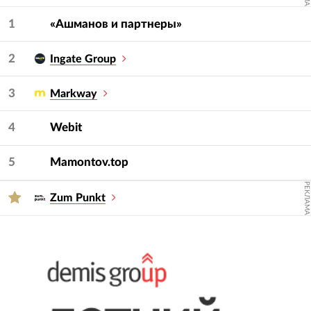
Для подбора подрядчика используйте фильтры
— услугу и сферу.
1
«Ашманов и партнеры»
2
Ingate Group
3
Markway
4
Webit
5
Mamontov.top
РЕКЛАМА
Zum Punkt