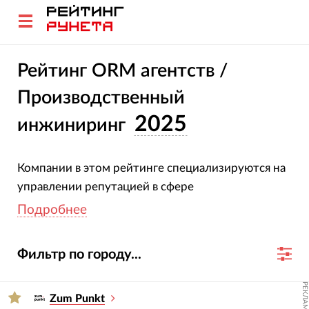
Рейтинг ORM агентств /
Производственный
2025
инжиниринг
Компании в этом рейтинге специализируются на
управлении репутацией в сфере
производственного инжиниринга. Все участники
Подробнее
подтвердили свою специализацию и опыт.
Оценка агентств основана на глубоком анализе
Фильтр по городу...
их проектов, услуг, отраслевой экспертизы и
достижений за 2023-2024 гг.
РЕКЛАМА
Zum Punkt