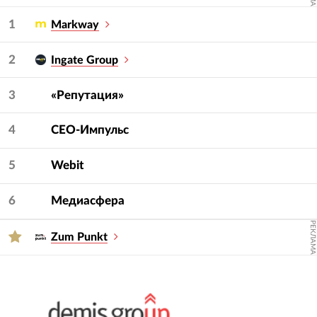
Для подбора подрядчика используйте фильтры
— услугу и сферу.
1
Markway
2
Ingate Group
3
«Репутация»
4
СЕО-Импульс
5
Webit
6
Медиасфера
РЕКЛАМА
Zum Punkt