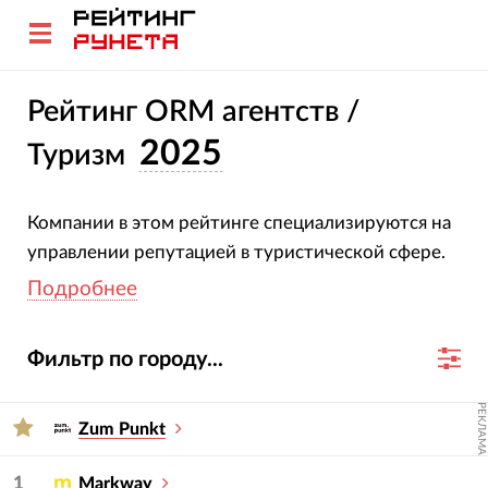
Рейтинг ORM агентств /
2025
Туризм
Компании в этом рейтинге специализируются на
управлении репутацией в туристической сфере.
Все участники подтвердили свою специализацию
Подробнее
и опыт. Оценка агентств основана на глубоком
анализе их проектов, услуг, отраслевой
Фильтр по городу...
экспертизы и достижений за 2023-2024 гг.
РЕКЛАМА
Для подбора подрядчика используйте фильтры
Zum Punkt
— услугу и сферу.
1
Markway