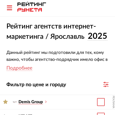
Рейтинг агентств интернет-
2025
маркетинга / Ярославль
Данный рейтинг мы подготовили для тех, кому
важно, чтобы агентство-подрядчик имело офис в
Ярославле. Каждый из участников рейтинга
Подробнее
обладает экспертностью для ведения
контекстной рекламы и SEO-продвижения.
Фильтр по цене и городу
При необходимости вы можете переходить на
РЕКЛАМА
карточки и сайты участников, направлять им свои
Demis Group
индивидуальные заявки или запустить тендер
между несколькими.