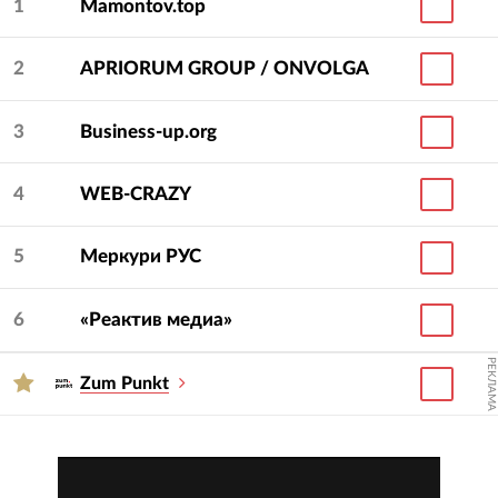
1
Mamontov.top
2
APRIORUM GROUP / ONVOLGA
3
Business-up.org
4
WEB-CRAZY
5
Меркури РУС
6
«Реактив медиа»
РЕКЛАМА
Zum Punkt