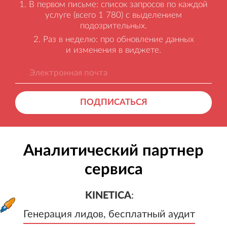
В первом письме: список запросов по каждой
услуге (всего 1 780) с выделением
подозрительных.
Раз в неделю: про обновление данных
и изменения в виджете.
ПОДПИСАТЬСЯ
Аналитический партнер
сервиса
KINETICA
:
Генерация лидов, бесплатный а
KINETICA
:
Генерация лидов, бесплатный аудит